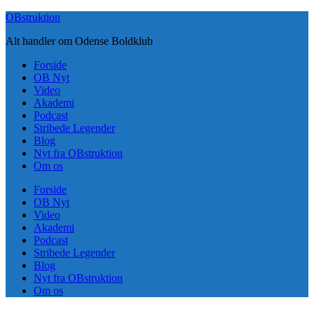
Skip
OBstruktion
to
Alt handler om Odense Boldklub
content
Forside
OB Nyt
Video
Akademi
Podcast
Stribede Legender
Blog
Nyt fra OBstruktion
Om os
Forside
OB Nyt
Video
Akademi
Podcast
Stribede Legender
Blog
Nyt fra OBstruktion
Om os