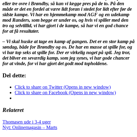
eller tre ovre i Brøndby, så kan vi lægge pres på de to. På den
måde er det en fordel at være lidt foran i stedet for lidt efter før de
sidste kampe. Vi har en hjemmekamp mod AGF og en udekamp
mod Randers, som begge er under os, og hvis vi spiller med den
tro og selvtillid, vi har gjort i de kampe, så har vi en god chance
for at få resultater.
– Vi skal huske at tage en kamp af gangen. Det er en stor kamp på
søndag, både for Brøndby og os. De har en masse at spille for, og
vi har top seks at spille for. Der er virkelig noget på spil. Jeg tror,
det bliver en seværdig kamp, som jeg synes, vi har gode chancer
for at vinde, for vi har gjort det godt mod topholdene.
Del dette:
Click to share on Twitter (Opens in new window)
Click to share on Facebook (Opens in new window)
Relateret
Indlægsnavigation
Thomasen ude i 3-4 uger
Nyt: Onlinemagasin – Marts