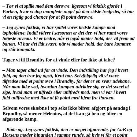
– Tør vi at spille med dem derovre, ligesom vi faktisk gjorde i
Parken, hvor vi dog manglede noget på den sidste tredjedel, så har
vi en rigtig god chance for at få point derovre.
– Jeg synes faktisk, vi har spillet vores bedste kampe mod
topholdene. Indtil videre i sæsonen er det der, vi har ramt vores
højeste niveau. Vi er bedre, når vi også møder hold, d
er vil frem ad
banen. Vi har det lidt svært, når vi møder hold, der bare kommer,
og står kompakt.
Tager vi til Brøndby for at vinde eller for ikke at tabe?
– Man tager altid ud for at vinde. Den indstilling har jeg i hvert
fald, og den tror jeg også, Kent har. Selvfølgelig vil vi være
tilfredse med et point ovre i Brøndby, for det er en svær udebane.
Når man ikke ved, hvordan kampen udvikler sig, er det svært at
sige, hvad man er tilfreds eller utilfreds med, men vi var i hvert
fald utilfredse med ikke at få point med hjem fra Parken.
Selvom vores skæbne i top seks ikke bliver afgjort på søndag i
Brøndby, så mener Helenius, at det kan gå hen og blive en
afgørende kamp.
– Både og. Jeg synes faktisk, den er meget afgørende, for AaB og
Horsens møder hinanden i samme runde, så hvis vi får et point