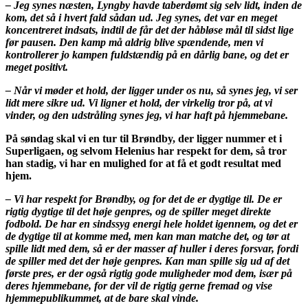
– Jeg synes næsten, Lyngby havde taberdømt sig selv lidt, inden de
kom, det så i hvert fald sådan ud. Jeg synes, det var en meget
koncentreret indsats, indtil de får det der håbløse mål til sidst lige
før pausen. Den kamp må aldrig blive spændende, men vi
kontrollerer jo kampen fuldstændig på en dårlig bane, og det er
meget positivt.
– Når vi møder et hold, der ligger under os nu, så synes jeg, vi ser
lidt mere sikre ud. Vi ligner et hold, der virkelig tror på, at vi
vinder, og den udstråling synes jeg, vi har haft på hjemmebane.
På søndag skal vi en tur til Brøndby, der ligger nummer et i
Superligaen, og selvom Helenius har respekt for dem, så tror
han stadig, vi har en mulighed for at få et godt resultat med
hjem.
– Vi har respekt for Brøndby, og for det de er dygtige til. De er
rigtig dygtige til det høje genpres, og de spiller meget direkte
fodbold. De har en sindssyg energi hele holdet igennem, og det er
de dygtige til at komme med, men kan man matche det, og tør at
spille lidt med dem, så er der masser af huller i deres forsvar, fordi
de spiller med det der høje genpres. Kan man spille sig ud af det
første pres, er der også rigtig gode muligheder mod dem, især på
deres hjemmebane, for der vil de rigtig gerne fremad og vise
hjemmepublikummet, at de bare skal vinde.