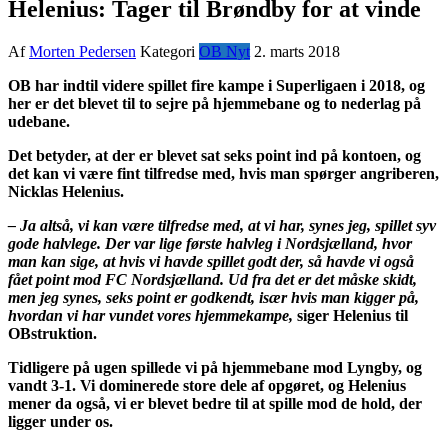
Helenius: Tager til Brøndby for at vinde
Af
Morten Pedersen
Kategori
OB Nyt
2. marts 2018
OB har indtil videre spillet fire kampe i Superligaen i 2018, og
her er det blevet til to sejre på hjemmebane og to nederlag på
udebane.
Det betyder, at der er blevet sat seks point ind på kontoen, og
det kan vi være fint tilfredse med, hvis man spørger angriberen,
Nicklas Helenius.
– Ja altså, vi kan være tilfredse med, at vi har, synes jeg, spillet syv
gode halvlege. Der var lige første halvleg i Nordsjælland, hvor
man kan sige, at hvis vi havde spillet godt der, så havde vi også
fået point mod FC Nordsjælland. Ud fra det er det måske skidt,
men jeg synes, seks point er godkendt, især hvis man kigger på,
hvordan vi har vundet vores hjemmekampe,
siger Helenius til
OBstruktion.
Tidligere på ugen spillede vi på hjemmebane mod Lyngby, og
vandt 3-1. Vi dominerede store dele af opgøret, og Helenius
mener da også, vi er blevet bedre til at spille mod de hold, der
ligger under os.