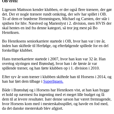
OB’eren:
Ligesom Mattsson kender klubben, er der også flere trænere, der gør
det. Der er nogle trænere rundt omkring, der selv har spillet i OB.
To af dem er brødrene Hemmingsen, Michael og Carsten, der står i
spidsen for hhv. Næstved og Marienlyst i 2. division, men HVIS der
skal hentes en ind fra denne kategori, så tror jeg mest på Bo
Henriksen.
Bo Henriksens seniorkarriere startede i OB, hvor han var i tre år,
inden han skiftede til Herfølge, og efterfølgende spillede for en del
forskellige klubber.
Hans trænerkarriere startede i 2007, hvor han kun var 32 år. Han
overtog styringen med Brønshøj, hvor han i de første år var
spillende træner, og han førte klubben op i 1. division i 2010.
Efter syv år som træner i klubben skiftede han til Horsens i 2014, og
han har ført dem tilbage i
Superligaen.
Både i Brønshøj og i Horsens har Henriksen vist, at han kan bygge
et hold op nærmest fra ingenting med et meget lille budget og få
dem til at levere resultater. Især denne sæson har været fremragende,
hvor Horsens kom med i mesterskabsspillet, og havde en fod med,
da det danske mesterskab blev afgjort.