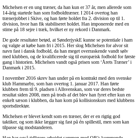
Michelsen er en ung træner, da han kun er 37 år, men allerede som
14-årig startede han som fodboldtræner. I 2014 overtog han
trænerjobbet i Skive, og han førte holdet fra 2. division op til 1.
division, hvor han fik stabiliseret holdet. Han imponerede med en
stime på 18 sejre i træk, hvilket er ny rekord i Danmark.
De gode resultater betød, at SønderjyskE kunne se potentiale i ham
og valgte at købe ham fri i 2015. Her slog Michelsen for alvor sit
navn fast i dansk fodbold, da han meget overraskende vandt sølv
med klubben, og de kvalificerede sig til europæisk fodbold for første
gang i historien. Michelsen vandt også prisen som ‘Årets Træner’ i
Danmark i 2015.
I november 2016 skrev han under på en kontrakt med den svenske
klub Hammarby, som han overtog 1. januar 2017. Han førte
klubben frem til 9. pladsen i Allsvenskan, som var deres bedste
resultat siden 2008, men på trods af det blev han fyret efter kun en
enkelt sæson i klubben, da han kom på kollisionskurs med klubbens
sportsdirektør.
Michelsen er blevet kendt som en træner, der er en rigtig god
taktiker, og som ikke lægger sig fast på én spillestil, men som kan
tilpasse sig modstanderen.
Han har også tidligere arbejdet sammen med OB’s kommende