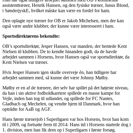
assistenttræner, Henrik Hansen, og den fysiske træner, Janus Blond,
i SønderjyskE, hvilket måske kan være en fordel for ham.
Den oplagte nye træner for OB er Jakob Michelsen, men der kan
også være andre klubber, der kunne være interesseret i ham.
Sportsdirektørens bekendte:
OB’s sportsdirektør, Jesper Hansen, var manden, der hentede Kent
Nielsen til klubben. De to kendte hinanden godt, da de havde
arbejdet sammen i Horsens, hvor Hansen også var sportsdirektør, da
Kent Nielsen var træner.
Hvis Jesper Hansen igen skulle overveje én, han tidligere har
arbejdet sammen med, så kunne det være Johnny Mølby.
Mølby er en af de trænere, der selv har spillet på det højeste niveau,
da han i sin aktive fodboldkarriere spillede en masse kampe for
Vejle, inden han tog til udlandet, og spillede for FC Nantes,
Gladbach og Mechelen, og vendte hjem til Danmark, hvor han
optrådte for AaB og AGF.
Hans første trænerjob i Superligaen var hos Horsens, hvor han kom
til i 2009, og fortsatte frem til 2014. Hans tid i Horsens startede dog i
1. division, men han fik dem op i Superligaen i første forsøg.