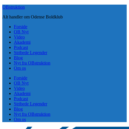
Skip
OBstruktion
to
Alt handler om Odense Boldklub
content
Forside
OB Nyt
Video
Akademi
Podcast
Stribede Legender
Blog
Nyt fra OBstruktion
Om os
Forside
OB Nyt
Video
Akademi
Podcast
Stribede Legender
Blog
Nyt fra OBstruktion
Om os