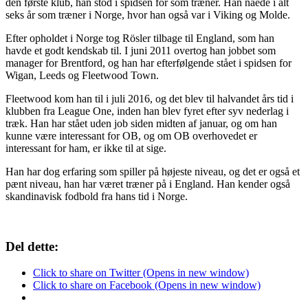
den første klub, han stod i spidsen for som træner. Han nåede i alt
seks år som træner i Norge, hvor han også var i Viking og Molde.
Efter opholdet i Norge tog Rösler tilbage til England, som han
havde et godt kendskab til. I juni 2011 overtog han jobbet som
manager for Brentford, og han har efterfølgende stået i spidsen for
Wigan, Leeds og Fleetwood Town.
Fleetwood kom han til i juli 2016, og det blev til halvandet års tid i
klubben fra League One, inden han blev fyret efter syv nederlag i
træk. Han har stået uden job siden midten af januar, og om han
kunne være interessant for OB, og om OB overhovedet er
interessant for ham, er ikke til at sige.
Han har dog erfaring som spiller på højeste niveau, og det er også et
pænt niveau, han har været træner på i England. Han kender også
skandinavisk fodbold fra hans tid i Norge.
Del dette:
Click to share on Twitter (Opens in new window)
Click to share on Facebook (Opens in new window)