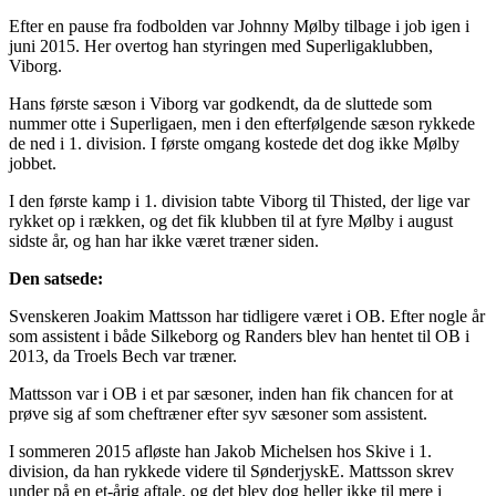
Efter en pause fra fodbolden var Johnny Mølby tilbage i job igen i
juni 2015. Her overtog han styringen med Superligaklubben,
Viborg.
Hans første sæson i Viborg var godkendt, da de sluttede som
nummer otte i Superligaen, men i den efterfølgende sæson rykkede
de ned i 1. division. I første omgang kostede det dog ikke Mølby
jobbet.
I den første kamp i 1. division tabte Viborg til Thisted, der lige var
rykket op i rækken, og det fik klubben til at fyre Mølby i august
sidste år, og han har ikke været træner siden.
Den satsede:
Svenskeren Joakim Mattsson har tidligere været i OB. Efter nogle år
som assistent i både Silkeborg og Randers blev han hentet til OB i
2013, da Troels Bech var træner.
Mattsson var i OB i et par sæsoner, inden han fik chancen for at
prøve sig af som cheftræner efter syv sæsoner som assistent.
I sommeren 2015 afløste han Jakob Michelsen hos Skive i 1.
division, da han rykkede videre til SønderjyskE. Mattsson skrev
under på en et-årig aftale, og det blev dog heller ikke til mere i