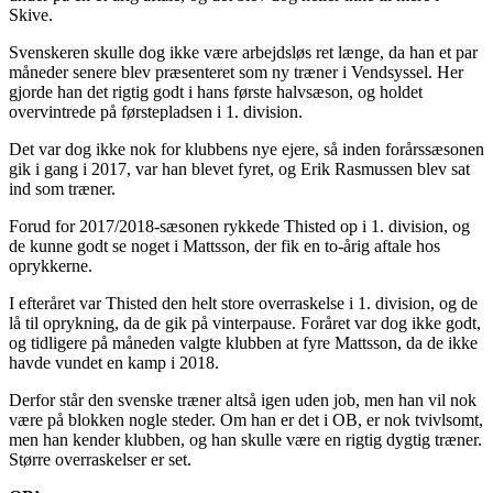
Skive.
Svenskeren skulle dog ikke være arbejdsløs ret længe, da han et par
måneder senere blev præsenteret som ny træner i Vendsyssel. Her
gjorde han det rigtig godt i hans første halvsæson, og holdet
overvintrede på førstepladsen i 1. division.
Det var dog ikke nok for klubbens nye ejere, så inden forårssæsonen
gik i gang i 2017, var han blevet fyret, og Erik Rasmussen blev sat
ind som træner.
Forud for 2017/2018-sæsonen rykkede Thisted op i 1. division, og
de kunne godt se noget i Mattsson, der fik en to-årig aftale hos
oprykkerne.
I efteråret var Thisted den helt store overraskelse i 1. division, og de
lå til oprykning, da de gik på vinterpause. Foråret var dog ikke godt,
og tidligere på måneden valgte klubben at fyre Mattsson, da de ikke
havde vundet en kamp i 2018.
Derfor står den svenske træner altså igen uden job, men han vil nok
være på blokken nogle steder. Om han er det i OB, er nok tvivlsomt,
men han kender klubben, og han skulle være en rigtig dygtig træner.
Større overraskelser er set.