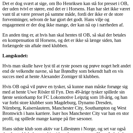
Det er dog svært at sige, om Bo Henriksen kan stå for presset i OB,
der uden tvivl er større, end det er i Horsens. Han har slet ikke været
vant til at være presset på samme måde, fordi der ikke er de store
forventninger, selvom de har gjort det godt. Hans vilje og
engagement er der dog ikke mange, der kan nå op i nærheden af.
En anden ting er, at hvis han skal hentes til OB, så skal der betales
en kompensation til Horsens, og det er ikke så længe siden, han
forlængede sin aftale med klubben.
Langskudet:
Hvis man skulle have lyst til at ryste posen og prøve noget helt andet
end de velkendte navne, så har Brøndby som bekendt haft en vis
succes med at hente Alexander Zorniger til klubben.
Hvis OB også vil prøve en tysker, så kunne man måske forsøge sig
med at hente Uwe Rösler til Fyn. Den 49-årige tysker spillede sin
første seniorkamp for FC Lokomotive Leipzig som 18-årig, og han
var forbi store klubber som Magdeburg, Dynamo Dresden,
Nürnberg, Kaiserslautern, Manchester City, Southampton og West
Bromwich i hans karriere. Især hos Manchester City var han en stor
profil, og spillede mange kampe på fire sæsoner.
Hans sidste klub som aktiv var Lillestrøm i Norge, og set var også