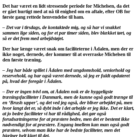
Det har været en lidt stressende periode for Michelsen, da det
er gået hurtigt med at nå til enighed om en aftale, efter OB for
første gang rettede henvendelse til ham.
– Det var i tirsdags, de kontaktede mig, og så har vi snakket
sammen lige siden, og for et par timer siden, blev blækket tørt, og
så er det frem med arbejdstøjet.
Der har længe været snak om faciliteterne i Ådalen, men der er
ikke noget, dernede, der kommer til at overraske Michelsen til
den første træning.
– Jeg har både spillet i Ådalen med ungdomshold, seniorhold og
reservehold, og har også været dernede, så jeg er fuldt opdateret
på, hvad der foregår i Ådalen.
– Der er ingen tvivl om, at Ådalen nok er de hyggeligste
træningsfaciliteter i Danmark, men de kunne også godt trænge til
en ‘Brush upper’, og det ved jeg også, der bliver arbejdet på, men
hvor langt det er, så dybt inde i det arbejde er jeg ikke. Det er klart,
at jo bedre faciliteter vi har til rådighed, det gør også
forudsætningerne for at præstere bedre, men det er bestemt ikke
nødvendigt for at præstere. Engang imellem kan man også godt
præstere, selvom man ikke har de bedste faciliteter, men det
hjælper helt klart til det.