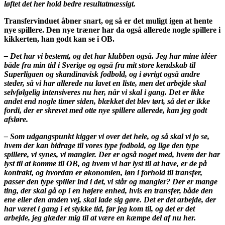
løftet det her hold bedre resultatmæssigt.
Transfervinduet åbner snart, og så er det muligt igen at hente
nye spillere. Den nye træner har da også allerede nogle spillere i
kikkerten, han godt kan se i OB.
– Det har vi bestemt, og det har klubben også. Jeg har mine idéer
både fra min tid i Sverige og også fra mit store kendskab til
Superligaen og skandinavisk fodbold, og i øvrigt også andre
steder, så vi har allerede nu lavet en liste, men det arbejde skal
selvfølgelig intensiveres nu her, når vi skal i gang. Det er ikke
andet end nogle timer siden, blækket det blev tørt, så det er ikke
fordi, der er skrevet med otte nye spillere allerede, kan jeg godt
afsløre.
– Som udgangspunkt kigger vi over det hele, og så skal vi jo se,
hvem der kan bidrage til vores type fodbold, og lige den type
spillere, vi synes, vi mangler. Der er også noget med, hvem der har
lyst til at komme til OB, og hvem vi har lyst til at have, er de på
kontrakt, og hvordan er økonomien, løn i forhold til transfer,
passer den type spiller ind i det, vi står og mangler? Der er mange
ting, der skal gå op i en højere enhed, hvis en transfer, både den
ene eller den anden vej, skal lade sig gøre. Det er det arbejde, der
har været i gang i et stykke tid, før jeg kom til, og det er det
arbejde, jeg glæder mig til at være en kæmpe del af nu her.