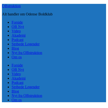
Skip
OBstruktion
to
Alt handler om Odense Boldklub
content
Forside
OB Nyt
Video
Akademi
Podcast
Stribede Legender
Blog
Nyt fra OBstruktion
Om os
Forside
OB Nyt
Video
Akademi
Podcast
Stribede Legender
Blog
Nyt fra OBstruktion
Om os