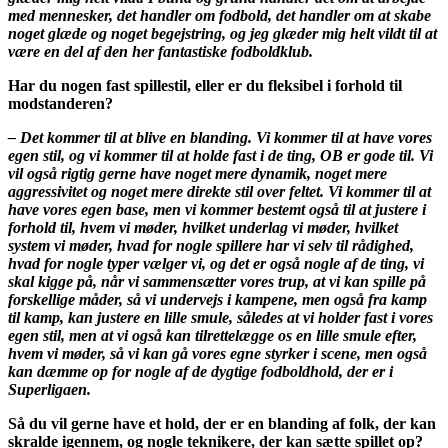
med mennesker, det handler om fodbold, det handler om at skabe
noget glæde og noget begejstring, og jeg glæder mig helt vildt til at
være en del af den her fantastiske fodboldklub.
Har du nogen fast spillestil, eller er du fleksibel i forhold til
modstanderen?
– Det kommer til at blive en blanding. Vi kommer til at have vores
egen stil, og vi kommer til at holde fast i de ting, OB er gode til. Vi
vil også rigtig gerne have noget mere dynamik, noget mere
aggressivitet og noget mere direkte stil over feltet. Vi kommer til at
have vores egen base, men vi kommer bestemt også til at justere i
forhold til, hvem vi møder, hvilket underlag vi møder, hvilket
system vi møder, hvad for nogle spillere har vi selv til rådighed,
hvad for nogle typer vælger vi, og det er også nogle af de ting, vi
skal kigge på, når vi sammensætter vores trup, at vi kan spille på
forskellige måder, så vi undervejs i kampene, men også fra kamp
til kamp, kan justere en lille smule, således at vi holder fast i vores
egen stil, men at vi også kan tilrettelægge os en lille smule efter,
hvem vi møder, så vi kan gå vores egne styrker i scene, men også
kan dæmme op for nogle af de dygtige fodboldhold, der er i
Superligaen.
Så du vil gerne have et hold, der er en blanding af folk, der kan
skralde igennem, og nogle teknikere, der kan sætte spillet op?