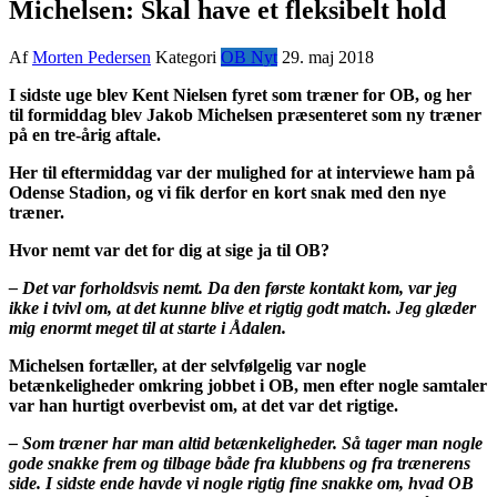
Michelsen: Skal have et fleksibelt hold
Af
Morten Pedersen
Kategori
OB Nyt
29. maj 2018
I sidste uge blev Kent Nielsen fyret som træner for OB, og her
til formiddag blev Jakob Michelsen præsenteret som ny træner
på en tre-årig aftale.
Her til eftermiddag var der mulighed for at interviewe ham på
Odense Stadion, og vi fik derfor en kort snak med den nye
træner.
Hvor nemt var det for dig at sige ja til OB?
– Det var forholdsvis nemt. Da den første kontakt kom, var jeg
ikke i tvivl om, at det kunne blive et rigtig godt match. Jeg glæder
mig enormt meget til at starte i Ådalen.
Michelsen fortæller, at der selvfølgelig var nogle
betænkeligheder omkring jobbet i OB, men efter nogle samtaler
var han hurtigt overbevist om, at det var det rigtige.
– Som træner har man altid betænkeligheder. Så tager man nogle
gode snakke frem og tilbage både fra klubbens og fra trænerens
side. I sidste ende havde vi nogle rigtig fine snakke om, hvad OB