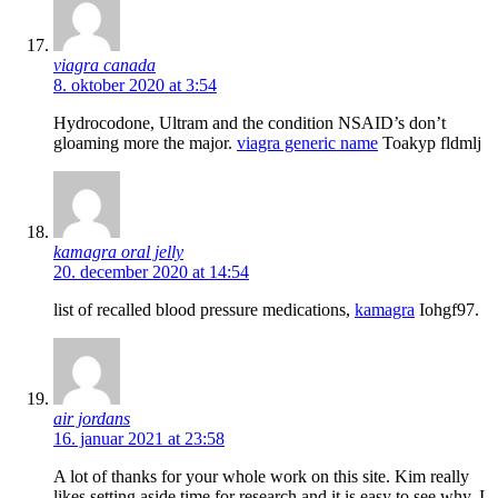
viagra canada
8. oktober 2020 at 3:54
Hydrocodone, Ultram and the condition NSAID’s don’t
gloaming more the major.
viagra generic name
Toakyp fldmlj
kamagra oral jelly
20. december 2020 at 14:54
list of recalled blood pressure medications,
kamagra
Iohgf97.
air jordans
16. januar 2021 at 23:58
A lot of thanks for your whole work on this site. Kim really
likes setting aside time for research and it is easy to see why. I