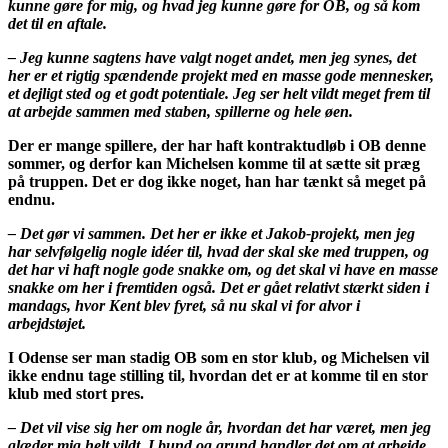
kunne gøre for mig, og hvad jeg kunne gøre for OB, og så kom
det til en aftale.
– Jeg kunne sagtens have valgt noget andet, men jeg synes, det
her er et rigtig spændende projekt med en masse gode mennesker,
et dejligt sted og et godt potentiale. Jeg ser helt vildt meget frem til
at arbejde sammen med staben, spillerne og hele øen.
Der er mange spillere, der har haft kontraktudløb i OB denne
sommer, og derfor kan Michelsen komme til at sætte sit præg
på truppen. Det er dog ikke noget, han har tænkt så meget på
endnu.
– Det gør vi sammen. Det her er ikke et Jakob-projekt, men jeg
har selvfølgelig nogle idéer til, hvad der skal ske med truppen, og
det har vi haft nogle gode snakke om, og det skal vi have en masse
snakke om her i fremtiden også. Det er gået relativt stærkt siden i
mandags, hvor Kent blev fyret, så nu skal vi for alvor i
arbejdstøjet.
I Odense ser man stadig OB som en stor klub, og Michelsen vil
ikke endnu tage stilling til, hvordan det er at komme til en stor
klub med stort pres.
– Det vil vise sig her om nogle år, hvordan det har været, men jeg
glæder mig helt vildt. I bund og grund handler det om at arbejde