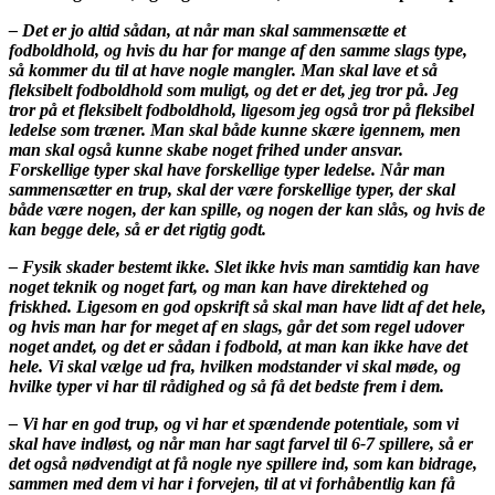
– Det er jo altid sådan, at når man skal sammensætte et
fodboldhold, og hvis du har for mange af den samme slags type,
så kommer du til at have nogle mangler. Man skal lave et så
fleksibelt fodboldhold som muligt, og det er det, jeg tror på. Jeg
tror på et fleksibelt fodboldhold, ligesom jeg også tror på fleksibel
ledelse som træner. Man skal både kunne skære igennem, men
man skal også kunne skabe noget frihed under ansvar.
Forskellige typer skal have forskellige typer ledelse. Når man
sammensætter en trup, skal der være forskellige typer, der skal
både være nogen, der kan spille, og nogen der kan slås, og hvis de
kan begge dele, så er det rigtig godt.
– Fysik skader bestemt ikke. Slet ikke hvis man samtidig kan have
noget teknik og noget fart, og man kan have direktehed og
friskhed. Ligesom en god opskrift så skal man have lidt af det hele,
og hvis man har for meget af en slags, går det som regel udover
noget andet, og det er sådan i fodbold, at man kan ikke have det
hele. Vi skal vælge ud fra, hvilken modstander vi skal møde, og
hvilke typer vi har til rådighed og så få det bedste frem i dem.
– Vi har en god trup, og vi har et spændende potentiale, som vi
skal have indløst, og når man har sagt farvel til 6-7 spillere, så er
det også nødvendigt at få nogle nye spillere ind, som kan bidrage,
sammen med dem vi har i forvejen, til at vi forhåbentlig kan få