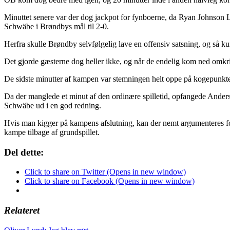
Minuttet senere var der dog jackpot for fynboerne, da Ryan Johnson La
Schwäbe i Brøndbys mål til 2-0.
Herfra skulle Brøndby selvfølgelig lave en offensiv satsning, og så k
Det gjorde gæsterne dog heller ikke, og når de endelig kom ned omkrin
De sidste minutter af kampen var stemningen helt oppe på kogepunktet
Da der manglede et minut af den ordinære spilletid, opfangede Anders 
Schwäbe ud i en god redning.
Hvis man kigger på kampens afslutning, kan der nemt argumenteres for
kampe tilbage af grundspillet.
Del dette:
Click to share on Twitter (Opens in new window)
Click to share on Facebook (Opens in new window)
Relateret