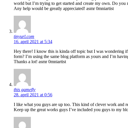
world but I’m trying to get started and create my own. Do you
Any help would be greatly appreciated! asmr 0mniartist
tinyurl.com
16. april 2021 at 5:34
Hey there! I know this is kinda off topic but I was wondering
form? I’m using the same blog platform as yours and I’m havin
Thanks a lot! asmr 0mniartist
this gamefly
28. april 2021 at 0:56
I like what you guys are up too. This kind of clever work and r
Keep up the great works guys I’ve included you guys to my blo