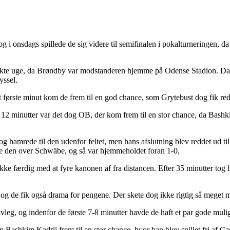
 i onsdags spillede de sig videre til semifinalen i pokalturneringen,
ekte uge, da Brøndby var modstanderen hjemme på Odense Stadion. Dagen
yssel.
 første minut kom de frem til en god chance, som Grytebust dog fik redd
12 minutter var det dog OB, der kom frem til en stor chance, da Bashkim 
 hamrede til den udenfor feltet, men hans afslutning blev reddet ud ti
de den over Schwäbe, og så var hjemmeholdet foran 1-0,
ke færdig med at fyre kanonen af fra distancen. Efter 35 minutter tog han
og de fik også drama for pengene. Der skete dog ikke rigtig så meget me
lvleg, og indenfor de første 7-8 minutter havde de haft et par gode mul
shkim Kadrii frem til en stor chance, hvor han blev spillet fri af Cas