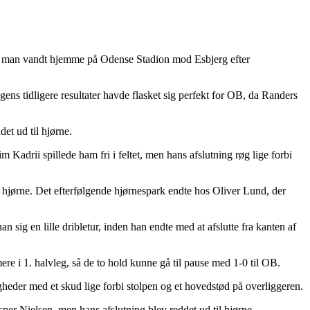
 da man vandt hjemme på Odense Stadion mod Esbjerg efter
s tidligere resultater havde flasket sig perfekt for OB, da Randers
et ud til hjørne.
Kadrii spillede ham fri i feltet, men hans afslutning røg lige forbi
l hjørne. Det efterfølgende hjørnespark endte hos Oliver Lund, der
 sig en lille dribletur, inden han endte med at afslutte fra kanten af
re i 1. halvleg, så de to hold kunne gå til pause med 1-0 til OB.
igheder med et skud lige forbi stolpen og et hovedstød på overliggeren.
per Nielsen, men hans afslutning blev reddet ud til hjørne.