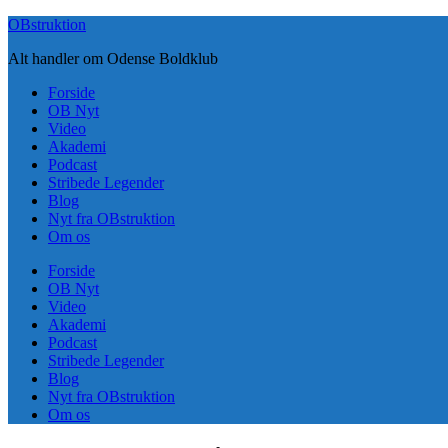
Skip
OBstruktion
to
Alt handler om Odense Boldklub
content
Forside
OB Nyt
Video
Akademi
Podcast
Stribede Legender
Blog
Nyt fra OBstruktion
Om os
Forside
OB Nyt
Video
Akademi
Podcast
Stribede Legender
Blog
Nyt fra OBstruktion
Om os