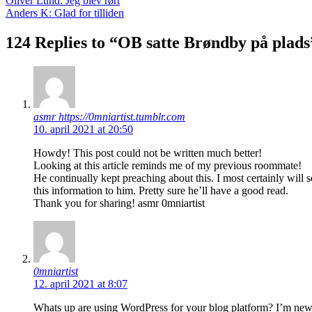
Indlægsnavigation
Oliver Lund: Jeg blev rørt
Anders K: Glad for tilliden
124 Replies to “OB satte Brøndby på plads
asmr https://0mniartist.tumblr.com
10. april 2021 at 20:50
Howdy! This post could not be written much better!
Looking at this article reminds me of my previous roommate!
He continually kept preaching about this. I most certainly will 
this information to him. Pretty sure he’ll have a good read.
Thank you for sharing! asmr 0mniartist
0mniartist
12. april 2021 at 8:07
Whats up are using WordPress for your blog platform? I’m new 