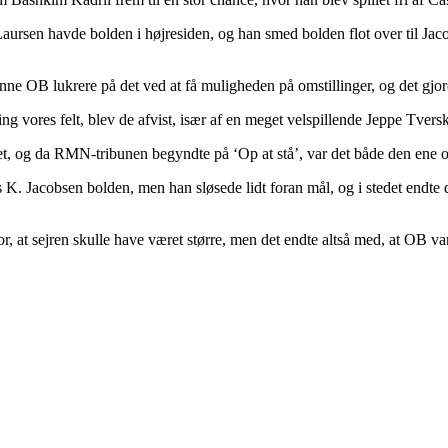
ursen havde bolden i højresiden, og han smed bolden flot over til Jacob
unne OB lukrere på det ved at få muligheden på omstillinger, og det gjo
g vores felt, blev de afvist, især af en meget velspillende Jeppe Tvers
, og da RMN-tribunen begyndte på ‘Op at stå’, var det både den ene og
K. Jacobsen bolden, men han sløsede lidt foran mål, og i stedet endte 
, at sejren skulle have været større, men det endte altså med, at OB v