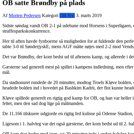
OB satte Brøndby på plads
Af
Morten Pedersen
Kategori
OB Nyt
3. marts 2019
Sidste søndag vandt OB 2-1 på udebane mod Horsens i Superligaen, og
straffesparkskonkurrence.
Her til aften havde fynboerne så muligheden for at fuldende den perf
tabte 3-0 til SønderjyskE, mens AGF måtte nøjes med 2-2 mod Vends
Det var Brøndby, der kom bedst ud til aftenens kamp, og allerede i det
Gæsterne sad generelt mest på spillet i kampens indledning, men efter 
mål.
Da stadionuret rundede de 20 minutter, modtog Troels Kløve bolden, og
headede bolden ind i hovedet på Bashkim Kadrii, der flot kunne hea
Kløve spillede generelt en rigtig god kamp for OB, og han var heller ik
feltet, men den sad dog lige på målmanden.
De 11.166 tilskuere udgjorde en rigtig fed kulisse på Odense Stadion, 
Ligesom i 1. halvleg var det også gæsterne, der kom bedst ud til 2. ha
OB kom dog bedre med igen, og 20 minutter inde i anden halvleg kom Ba