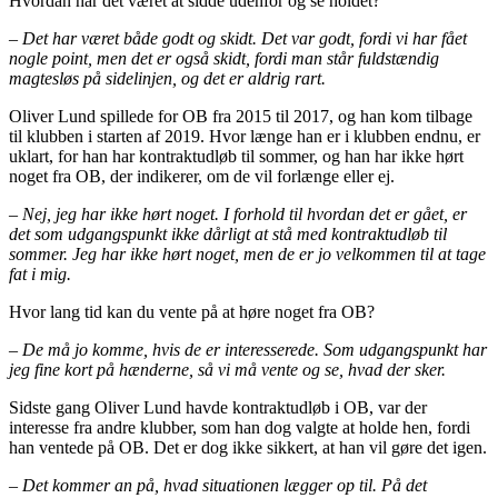
Hvordan har det været at sidde udenfor og se holdet?
– Det har været både godt og skidt. Det var godt, fordi vi har fået
nogle point, men det er også skidt, fordi man står fuldstændig
magtesløs på sidelinjen, og det er aldrig rart.
Oliver Lund spillede for OB fra 2015 til 2017, og han kom tilbage
til klubben i starten af 2019. Hvor længe han er i klubben endnu, er
uklart, for han har kontraktudløb til sommer, og han har ikke hørt
noget fra OB, der indikerer, om de vil forlænge eller ej.
– Nej, jeg har ikke hørt noget. I forhold til hvordan det er gået, er
det som udgangspunkt ikke dårligt at stå med kontraktudløb til
sommer. Jeg har ikke hørt noget, men de er jo velkommen til at tage
fat i mig.
Hvor lang tid kan du vente på at høre noget fra OB?
– De må jo komme, hvis de er interesserede. Som udgangspunkt har
jeg fine kort på hænderne, så vi må vente og se, hvad der sker.
Sidste gang Oliver Lund havde kontraktudløb i OB, var der
interesse fra andre klubber, som han dog valgte at holde hen, fordi
han ventede på OB. Det er dog ikke sikkert, at han vil gøre det igen.
– Det kommer an på, hvad situationen lægger op til. På det