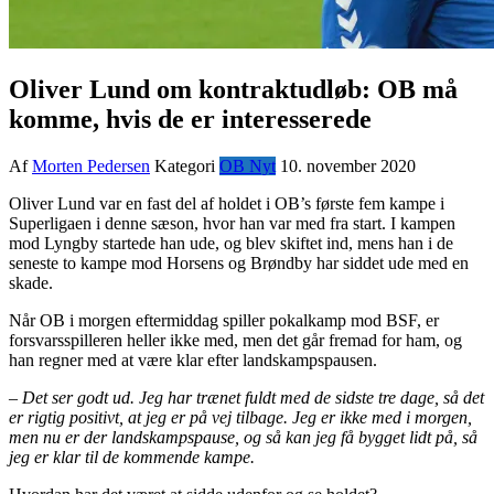
Oliver Lund om kontraktudløb: OB må
komme, hvis de er interesserede
Af
Morten Pedersen
Kategori
OB Nyt
10. november 2020
Oliver Lund var en fast del af holdet i OB’s første fem kampe i
Superligaen i denne sæson, hvor han var med fra start. I kampen
mod Lyngby startede han ude, og blev skiftet ind, mens han i de
seneste to kampe mod Horsens og Brøndby har siddet ude med en
skade.
Når OB i morgen eftermiddag spiller pokalkamp mod BSF, er
forsvarsspilleren heller ikke med, men det går fremad for ham, og
han regner med at være klar efter landskampspausen.
– Det ser godt ud. Jeg har trænet fuldt med de sidste tre dage, så det
er rigtig positivt, at jeg er på vej tilbage. Jeg er ikke med i morgen,
men nu er der landskampspause, og så kan jeg få bygget lidt på, så
jeg er klar til de kommende kampe.