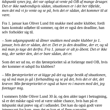
tidspunkt synes jeg, det var oplagt at vente på OB af mange årsager.
Det er ikke nødvendigvis sådan, situationen er i det her tilfælde,
men det må vi jo vente og se på, hvis det er sådan, det kommer til at
være.
Fra 1. januar kan Oliver Lund frit snakke med andre klubber, fordi
hans kontrakt udløber til sommer, og det er også den deadline, han
selv forholder sig til.
– Som udgangspunkt så åbner snakken med andre klubber jo 1.
januar, hvis det er sådan, det er. Det er jo den deadline, der er, og så
må man jo tage det derfra. Fra 1. januar er alt jo åbent. Det er ikke
mig, der sætter den, det er bare sådan, det er.
Som det ser ud nu, er din førsteprioritet så at forlænge med OB, hvis
der kommer et udspil fra klubben?
– Min førsteprioritet er at kigge på det og tage bestik af situationen,
og så må man jo gå i forhandling og se på det, hvis det er det, det
kræver. Min førsteprioritet er også at have ro i maven med det, jeg
foretager mig.
I sommers fyldte Oliver Lund 30 år, og den alder taget i betragtning,
så er det måske også ved at være sidste chance, hvis han på et
tidspunkt skal prøve sig af i udlandet. Det kan da også godt være
interessant for ham, men det er kun et af flere scenarier.