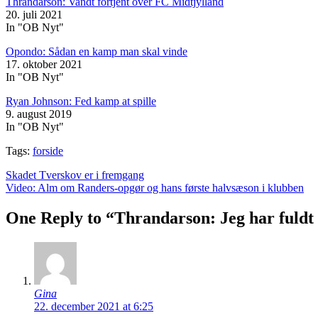
Thrandarson: Vandt fortjent over FC Midtjylland
20. juli 2021
In "OB Nyt"
Opondo: Sådan en kamp man skal vinde
17. oktober 2021
In "OB Nyt"
Ryan Johnson: Fed kamp at spille
9. august 2019
In "OB Nyt"
Tags:
forside
Indlægsnavigation
Skadet Tverskov er i fremgang
Video: Alm om Randers-opgør og hans første halvsæson i klubben
One Reply to “Thrandarson: Jeg har fuldt
Gina
22. december 2021 at 6:25