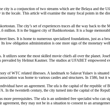
he city is a conjunction of two streams which are the Belaya and the Ufa.
in the locale. This article will examine the many focal points in the distr
rtostan. The city’s set of experiences traces all the way back to the Medi
 million. It is the biggest city of Bashkortostan. It is a huge memorab
treet lines. It is home to numerous specialized foundations, just as a bro
s. Its low obligation administration is one more sign of the monetary wel
It utilizes some the most skilled movie chiefs all over the planet. Jos
he was prevailed by Helmut Kautner. The studios at UFABET empowered 
 of WTC related illnesses. A landmark to Salavat Yulaev is situated o
ssociation was home to various castles and structures. In 1586, but it w
individual have an agreement. The ufa is the capital of the republic of 
 In the twentieth century, the city turned into the capital of the Repu
 has more prerequisites. The ufa is an unlimited free specialist who ca
eir agreement, they may not be in a situation to consent to an arrangemen