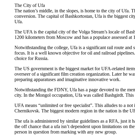
The City of Ufa
The nation’s middle, in the slopes, is home to the city of Ufa. T
conversion. The capital of Bashkortostan, Ufa is the biggest city 
Ufa.
The UFA is the capital city of the Volga Stream’s locale of Bashko
1200 kilometers from Moscow and has a populace assessed at 1.6
Notwithstanding the college, Ufa is a significant rail route and s
focus. It is a well known objective for oil and railroad pipeline
choice for Russia.
The US government is the biggest market for UFA-related items. 
overseer of a significant film creation organization. Later 
preparing apparatuses and imaginative innovative work.
Notwithstanding the FDNY, Ufa has a page devoted to the memory
city. In the Mongol occupation, Ufa was called Bashgirdt. This a
UFA means “unlimited or free specialist”. This alludes to a not 
Chernikovsk. The biggest modern region in the nation is the UFA.
The ufa is administered by similar guidelines as a RFA, just it
the off chance that a ufa isn’t dependent upon limitations on th
person in question from marking with any new group.