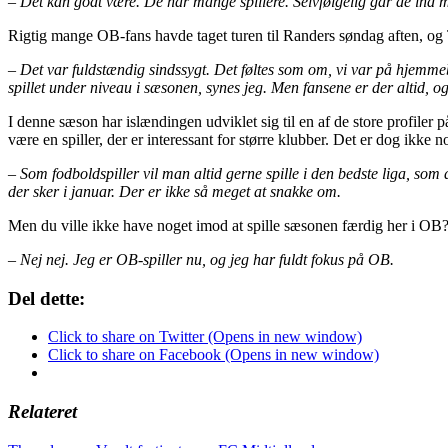
– Det kan godt være. De har mange spillere. Selvfølgelig går de ind 
Rigtig mange OB-fans havde taget turen til Randers søndag aften, og
– Det var fuldstændig sindssygt. Det føltes som om, vi var på hjemmeba
spillet under niveau i sæsonen, synes jeg. Men fansene er der altid, og
I denne sæson har islændingen udviklet sig til en af de store profiler
være en spiller, der er interessant for større klubber. Det er dog ikke
– Som fodboldspiller vil man altid gerne spille i den bedste liga, som
der sker i januar. Der er ikke så meget at snakke om.
Men du ville ikke have noget imod at spille sæsonen færdig her i OB
– Nej nej. Jeg er OB-spiller nu, og jeg har fuldt fokus på OB.
Del dette:
Click to share on Twitter (Opens in new window)
Click to share on Facebook (Opens in new window)
Relateret