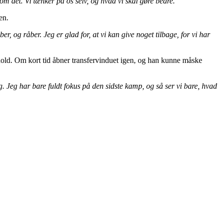
m det. Vi tænker på os selv, og hvad vi skal gøre bedre.
en.
, og råber. Jeg er glad for, at vi kan give noget tilbage, for vi har
dshold. Om kort tid åbner transfervinduet igen, og han kunne måske
g. Jeg har bare fuldt fokus på den sidste kamp, og så ser vi bare, hvad