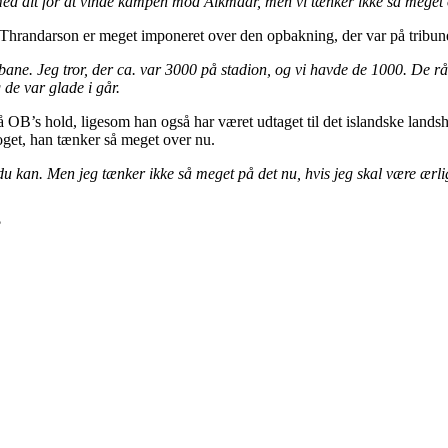
med alt for at vinde kampen mod Alkmaar, men vi tænker ikke så meget o
 Thrandarson er meget imponeret over den opbakning, der var på tribun
ne. Jeg tror, der ca. var 3000 på stadion, og vi havde de 1000. De råber
 de var glade i går.
 på OB’s hold, ligesom han også har været udtaget til det islandske lan
 noget, han tænker så meget over nu.
 du kan. Men jeg tænker ikke så meget på det nu, hvis jeg skal være ærli
?