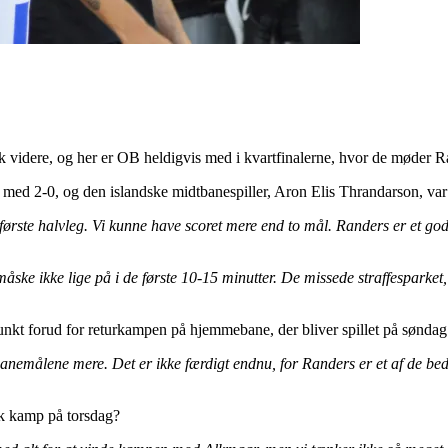
æk videre, og her er OB heldigvis med i kvartfinalerne, hvor de møder 
med 2-0, og den islandske midtbanespiller, Aron Elis Thrandarson, var 
første halvleg. Vi kunne have scoret mere end to mål. Randers er et godt 
måske ikke lige på i de første 10-15 minutter. De missede straffesparket
unkt forud for returkampen på hjemmebane, der bliver spillet på søndag
banemålene mere. Det er ikke færdigt endnu, for Randers er et af de bedst
sk kamp på torsdag?