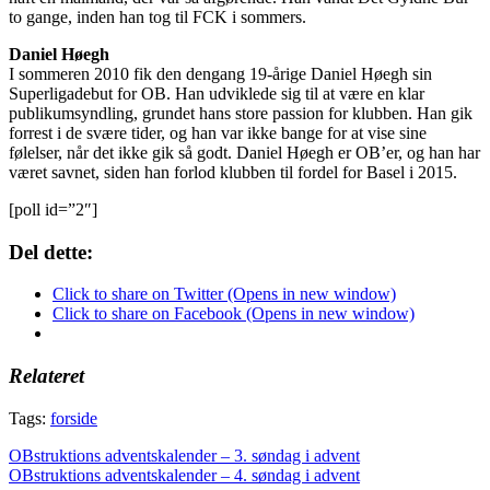
to gange, inden han tog til FCK i sommers.
Daniel Høegh
I sommeren 2010 fik den dengang 19-årige Daniel Høegh sin
Superligadebut for OB. Han udviklede sig til at være en klar
publikumsyndling, grundet hans store passion for klubben. Han gik
forrest i de svære tider, og han var ikke bange for at vise sine
følelser, når det ikke gik så godt. Daniel Høegh er OB’er, og han har
været savnet, siden han forlod klubben til fordel for Basel i 2015.
[poll id=”2″]
Del dette:
Click to share on Twitter (Opens in new window)
Click to share on Facebook (Opens in new window)
Relateret
Tags:
forside
Indlægsnavigation
OBstruktions adventskalender – 3. søndag i advent
OBstruktions adventskalender – 4. søndag i advent