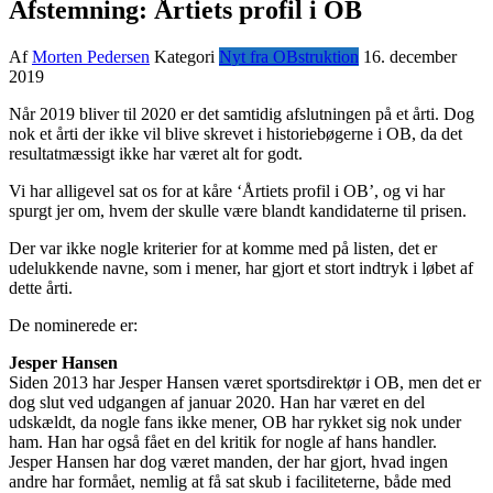
Afstemning: Årtiets profil i OB
Af
Morten Pedersen
Kategori
Nyt fra OBstruktion
16. december
2019
Når 2019 bliver til 2020 er det samtidig afslutningen på et årti. Dog
nok et årti der ikke vil blive skrevet i historiebøgerne i OB, da det
resultatmæssigt ikke har været alt for godt.
Vi har alligevel sat os for at kåre ‘Årtiets profil i OB’, og vi har
spurgt jer om, hvem der skulle være blandt kandidaterne til prisen.
Der var ikke nogle kriterier for at komme med på listen, det er
udelukkende navne, som i mener, har gjort et stort indtryk i løbet af
dette årti.
De nominerede er:
Jesper Hansen
Siden 2013 har Jesper Hansen været sportsdirektør i OB, men det er
dog slut ved udgangen af januar 2020. Han har været en del
udskældt, da nogle fans ikke mener, OB har rykket sig nok under
ham. Han har også fået en del kritik for nogle af hans handler.
Jesper Hansen har dog været manden, der har gjort, hvad ingen
andre har formået, nemlig at få sat skub i faciliteterne, både med