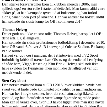
Den stærke forsvarsspiller kom til klubben allerede i 2006, men
spillede også en stor rolle i starten af dette årti. Man kunne altid være
sikker på, at han kæmpede røven ud af bukserne, og han forlod
aldrig banen uden jord på knæene. Han var anfører for holdet, indtil
han spillede sin sidste kamp for OB i sommeren 2014.
Thomas Helveg
Det er godt nok ikke en stor rolle, Thomas Helveg har spillet i OB i
dette årti. Og så alligevel..
Han spillede sin sidste professionelle fodboldkamp i december 2010,
hvor OB vandt 6-0 over AaB i snevejr på Odense Stadion. En kamp
vi alle husker.
Helveg var dog også manden, der i et interview med TV2 Sport
forholdt sig kritisk til træner Lars Olsen, og det endte ud i en fyring
af både ham, Viggo Jensen og Kim Brink. Helveg skal nok ikke
have skylden for fyringerne, men mon ikke det alligevel var lidt
medvirkende til det.
Sten Grytebust
Den norske målmand kom til OB i 2016, hvor klubben havde haft
svært ved at finde både kontinuitet og kvalitet på målmandsposten.
Han var her i nogle sæsoner, hvor det resultatmæssigt ikke så ret
godt ud, og han formåede at være kampafgørende og redde point.
Man kan så tænke over, hvor OB havde ligget, hvis man ikke havde
haft en målmand, der var så afgørende. Han vandt Det Gyldne Bur