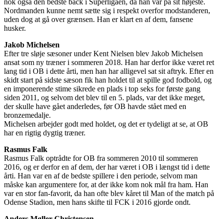
nok også den bedste back i Superligaen, da han var på sit højeste.
Nordmanden kunne nemt sætte sig i respekt overfor modstanderen,
uden dog at gå over grænsen. Han er klart en af dem, fansene
husker.
Jakob Michelsen
Efter tre sløje sæsoner under Kent Nielsen blev Jakob Michelsen
ansat som ny træner i sommeren 2018. Han har derfor ikke været ret
lang tid i OB i dette årti, men han har alligevel sat sit aftryk. Efter en
skidt start på sidste sæson fik han holdet til at spille god fodbold, og
en imponerende stime sikrede en plads i top seks for første gang
siden 2011, og selvom det blev til en 5. plads, var det ikke meget,
der skulle have gået anderledes, før OB havde stået med en
bronzemedalje.
Michelsen arbejder godt med holdet, og det er tydeligt at se, at OB
har en rigtig dygtig træner.
Rasmus Falk
Rasmus Falk optrådte for OB fra sommeren 2010 til sommeren
2016, og er derfor en af dem, der har været i OB i længst tid i dette
årti. Han var en af de bedste spillere i den periode, selvom man
måske kan argumentere for, at der ikke kom nok mål fra ham. Han
var en stor fan-favorit, da han ofte blev kåret til Man of the match på
Odense Stadion, men hans skifte til FCK i 2016 gjorde ondt.
Anders Møller Christensen