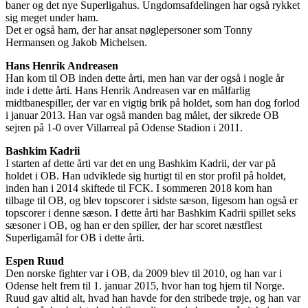
baner og det nye Superligahus. Ungdomsafdelingen har også rykket
sig meget under ham.
Det er også ham, der har ansat nøglepersoner som Tonny
Hermansen og Jakob Michelsen.
Hans Henrik Andreasen
Han kom til OB inden dette årti, men han var der også i nogle år
inde i dette årti. Hans Henrik Andreasen var en målfarlig
midtbanespiller, der var en vigtig brik på holdet, som han dog forlod
i januar 2013. Han var også manden bag målet, der sikrede OB
sejren på 1-0 over Villarreal på Odense Stadion i 2011.
Bashkim Kadrii
I starten af dette årti var det en ung Bashkim Kadrii, der var på
holdet i OB. Han udviklede sig hurtigt til en stor profil på holdet,
inden han i 2014 skiftede til FCK. I sommeren 2018 kom han
tilbage til OB, og blev topscorer i sidste sæson, ligesom han også er
topscorer i denne sæson. I dette årti har Bashkim Kadrii spillet seks
sæsoner i OB, og han er den spiller, der har scoret næstflest
Superligamål for OB i dette årti.
Espen Ruud
Den norske fighter var i OB, da 2009 blev til 2010, og han var i
Odense helt frem til 1. januar 2015, hvor han tog hjem til Norge.
Ruud gav altid alt, hvad han havde for den stribede trøje, og han var