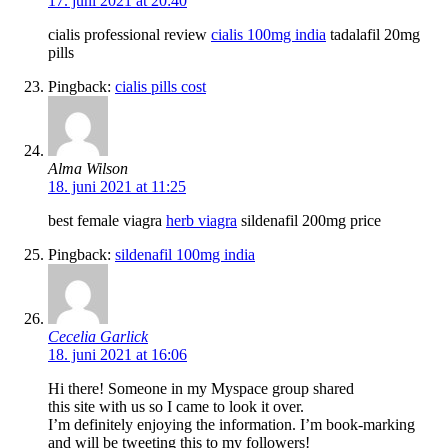
17. juni 2021 at 20:40
cialis professional review
cialis 100mg india
tadalafil 20mg
pills
Pingback:
cialis pills cost
Alma Wilson
18. juni 2021 at 11:25
best female viagra
herb viagra
sildenafil 200mg price
Pingback:
sildenafil 100mg india
Cecelia Garlick
18. juni 2021 at 16:06
Hi there! Someone in my Myspace group shared
this site with us so I came to look it over.
I’m definitely enjoying the information. I’m book-marking
and will be tweeting this to my followers!