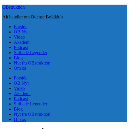
Skip
OBstruktion
to
Alt handler om Odense Boldklub
content
Forside
OB Nyt
Video
Akademi
Podcast
Stribede Legender
Blog
Nyt fra OBstruktion
Om os
Forside
OB Nyt
Video
Akademi
Podcast
Stribede Legender
Blog
Nyt fra OBstruktion
Om os