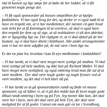
slat til kassen og lige sørge for at købe de her lodder, så vi får
genereret nogle penge der.
– Vi fik også sponsorater på bussen simpelthen for at hjælpe
fanklubben. Vi har også brug for det, og derfor er vi også nødt til at
have en respekt om, at vi har medlemmer, der næsten vil gøre hvad
som helst for at få foreningen til at overleve, så skal vi også have
den respekt for dem og så sige, at så nedskalerer vi alt den aktivitet,
der er ligegyldig lige nu. Det vigtigste er, at vi skal afsted på de her
busture, og vi skal have åbent i klubhuset. Alle andre arrangementer
som vi har ret store udgifter på, de må være i bero lige nu.
Er der en plan for, hvordan i kan få nye medlemmer i fanklubben?
– Vi har tænkt, at vi skal være meget mere synlige på stadion. Vi skal
være synlige på hele stadion, og ikke kun på Richard Møller. Vi skal
have meget mere synlighed, og også omkring hvad man får ud af at
være medlem. Der skal være nogle goder og nogle frynser ved at
være medlem, og det skal vi helt klart slå på.
– Vi har tænkt os at gå sponsoratturen rundt og finde en masse
sponsorer, og så håber vi, at vi på den måde kan få lavet nogle gode
tilbud rundt omkring i byen og på Fyn. Jeg mener ikke kun, det skal
være her i byen, men det skal være på hele Fyn, der skal være
mulighed for at få goder. Uanset om man går en tur i Svendborg,