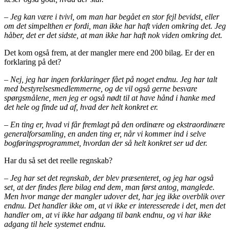
– Jeg kan være i tvivl, om man har begået en stor fejl bevidst, eller
om det simpelthen er fordi, man ikke har haft viden omkring det. Jeg
håber, det er det sidste, at man ikke har haft nok viden omkring det.
Det kom også frem, at der mangler mere end 200 bilag. Er der en
forklaring på det?
– Nej, jeg har ingen forklaringer fået på noget endnu. Jeg har talt
med bestyrelsesmedlemmerne, og de vil også gerne besvare
spørgsmålene, men jeg er også nødt til at have hånd i hanke med
det hele og finde ud af, hvad der helt konkret er.
– En ting er, hvad vi får fremlagt på den ordinære og ekstraordinære
generalforsamling, en anden ting er, når vi kommer ind i selve
bogføringsprogrammet, hvordan der så helt konkret ser ud der.
Har du så set det reelle regnskab?
– Jeg har set det regnskab, der blev præsenteret, og jeg har også
set, at der findes flere bilag end dem, man først antog, manglede.
Men hvor mange der mangler udover det, har jeg ikke overblik over
endnu. Det handler ikke om, at vi ikke er interesserede i det, men det
handler om, at vi ikke har adgang til bank endnu, og vi har ikke
adgang til hele systemet endnu.