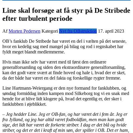
Line skal forsøge at få styr på De Stribede
efter turbulent periode
Af
Morten Pedersen
Kategori
Nyt fra OBstruktion
17. april 2023
OB’s fanklub De Stribede har været en del i vælten på det seneste,
hvor en kedelig sag med mangel på bilag og rod i regnskabet har
fyldt meget blandt medlemmerne.
Hvis man ikke selv har været med til først den ordinære
generalforsamling og siden den ekstraordinære generalforsamling,
kan det godt være svært at finde hoved og hale i, hvad der er sket,
da der både har været en del fakta og forskellige rygter fremme.
Line Hartmann-Weiergang er den nye formand for fanklubben, og
søndag formiddag inden kampen mod Silkeborg tog vi en snak med
hende for at blive lidt klogere på, hvad det egentlig er, der sker i
fanklubben i øjeblikket.
– Jeg hedder Line. Jeg er OB-fan, og har været det i fem år. Jeg er
fra Jylland, og jeg har altid været fodboldfan, men man kan godt
sige, det lidt har været de forkerte striber. I dag er det blå og hvide
striber, og det er det i kraft af min søn, der spiller i OB. Det er ham,