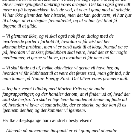
bliver mere synlighed omkring vores arbejde. Det kan også give lidt
mere ro på bagsmækken, hvis de ved, at vi er i gang med at arbejde.
Vi har ikke glemt den her historie, men det kan godt være, vi har lyst
til at sige, at vi arbejder fremadrettet, og at vi har lyst til at få
tingene til at glide.
– Vi glemmer ikke, og vi skal også nok få en dialog med de
involverede parter i forhold til, hvordan vi får løst det her
økonomiske problem, men vi er også nødt til at kigge fremad og se
på, hvordan vi ønsker, fanklubben skal være, hvad det er for nogle
medlemmer, vi gerne vil have, og hvordan vi får dem ind.
– Vi skal finde ud af, hvilke aktiviteter vi gerne vil have her, og
hvordan vi får klubhuset til at være det første sted, man går ind, når
man lander på Nature Energy Park. Det bliver vores primære mål.
– Jeg har været i dialog med Morten Friis og de andre
fangrupperinger, og der handler det om, at vi finder ud af, hvad der
skal ske herfra. Nu skal vi lige lære hinanden at kende og finde ud
af, hvordan vi laver et samarbejde, der er stærkt, og der kan få os
igennem det her, og det kommer vi igennem.
Hvilke arbejdsgange har i ændret i bestyrelsen?
– Allerede på nuværende tidspunkt er vi i gang med at ændre