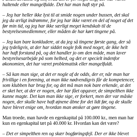
haltende eller mangelfulde. Det har man haft styr på.
– Jeg har heller ikke lyst til at smide nogen under bussen, det skal
jeg da ærligt indrømme, for jeg har ikke været en del af noget af det
før min tid, og jeg har ikke særligt meget kendskab til de
bestyrelsesmedlemmer, eller måden de har kørt tingene på.
– Jeg kan bare konkludere, at da jeg så tingene første gang, der så
jeg tydeligvis, at der har siddet nogle folk med noget, de ikke helt
har haft forstand på, og det handler jo om den måde, man laver
bestyrelsesarbejde på som helhed, og det er specielt indenfor
økonomien, det har været problematisk eller mangelfuldt.
– Så kan man sige, at det er nogle af de odds, der er, når man har
frivillige i en forening, at man ikke nødvendigvis får de kompetencer,
som klubben har brug for, og det må man nok bare erkende, at det
er sket her, at der er nogen, der har fået opgaver, de simpelthen ikke
kunne magte. Det kan man ikke sige, er forkert, men der var måske
nogen, der skulle have haft øjnene åbne for det lidt før, og de skulle
have blevet enige om, hvordan man ønsker at gøre tingene.
Man troede, man havde en egenkapital på 100.000 kr., men man har
kun en egenkapital tæt på 40.000 kr. Hvordan kan det være?
– Det er simpelthen ren og skær bogføringsfejl. Der er ikke blevet