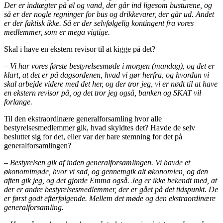
Der er indtægter på øl og vand, der går ind ligesom busturene, og
så er der nogle regninger for bus og drikkevarer, der går ud. Andet
er der faktisk ikke. Så er der selvfølgelig kontingent fra vores
medlemmer, som er mega vigtige.
Skal i have en ekstern revisor til at kigge på det?
– Vi har vores første bestyrelsesmøde i morgen (mandag), og det er
klart, at det er på dagsordenen, hvad vi gør herfra, og hvordan vi
skal arbejde videre med det her, og der tror jeg, vi er nødt til at have
en ekstern revisor på, og det tror jeg også, banken og SKAT vil
forlange.
Til den ekstraordinære generalforsamling hvor alle
bestyrelsesmedlemmer gik, hvad skyldtes det? Havde de selv
besluttet sig for det, eller var der bare stemning for det på
generalforsamlingen?
– Bestyrelsen gik af inden generalforsamlingen. Vi havde et
økonomimøde, hvor vi sad, og gennemgik alt økonomien, og den
aften gik jeg, og det gjorde Emma også. Jeg er ikke bekendt med, at
der er andre bestyrelsesmedlemmer, der er gået på det tidspunkt. De
er først godt efterfølgende. Mellem det møde og den ekstraordinære
generalforsamling.