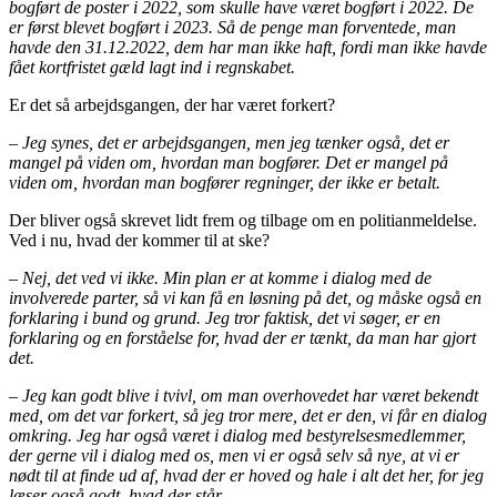
bogført de poster i 2022, som skulle have været bogført i 2022. De
er først blevet bogført i 2023. Så de penge man forventede, man
havde den 31.12.2022, dem har man ikke haft, fordi man ikke havde
fået kortfristet gæld lagt ind i regnskabet.
Er det så arbejdsgangen, der har været forkert?
– Jeg synes, det er arbejdsgangen, men jeg tænker også, det er
mangel på viden om, hvordan man bogfører. Det er mangel på
viden om, hvordan man bogfører regninger, der ikke er betalt.
Der bliver også skrevet lidt frem og tilbage om en politianmeldelse.
Ved i nu, hvad der kommer til at ske?
– Nej, det ved vi ikke. Min plan er at komme i dialog med de
involverede parter, så vi kan få en løsning på det, og måske også en
forklaring i bund og grund. Jeg tror faktisk, det vi søger, er en
forklaring og en forståelse for, hvad der er tænkt, da man har gjort
det.
– Jeg kan godt blive i tvivl, om man overhovedet har været bekendt
med, om det var forkert, så jeg tror mere, det er den, vi får en dialog
omkring. Jeg har også været i dialog med bestyrelsesmedlemmer,
der gerne vil i dialog med os, men vi er også selv så nye, at vi er
nødt til at finde ud af, hvad der er hoved og hale i alt det her, for jeg
læser også godt, hvad der står.