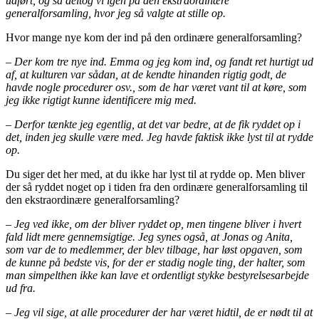
udført, og så deltog vi igen på den ekstraordinære
generalforsamling, hvor jeg så valgte at stille op.
Hvor mange nye kom der ind på den ordinære generalforsamling?
– Der kom tre nye ind. Emma og jeg kom ind, og fandt ret hurtigt ud
af, at kulturen var sådan, at de kendte hinanden rigtig godt, de
havde nogle procedurer osv., som de har været vant til at køre, som
jeg ikke rigtigt kunne identificere mig med.
– Derfor tænkte jeg egentlig, at det var bedre, at de fik ryddet op i
det, inden jeg skulle være med. Jeg havde faktisk ikke lyst til at rydde
op.
Du siger det her med, at du ikke har lyst til at rydde op. Men bliver
der så ryddet noget op i tiden fra den ordinære generalforsamling til
den ekstraordinære generalforsamling?
– Jeg ved ikke, om der bliver ryddet op, men tingene bliver i hvert
fald lidt mere gennemsigtige. Jeg synes også, at Jonas og Anita,
som var de to medlemmer, der blev tilbage, har løst opgaven, som
de kunne på bedste vis, for der er stadig nogle ting, der halter, som
man simpelthen ikke kan lave et ordentligt stykke bestyrelsesarbejde
ud fra.
– Jeg vil sige, at alle procedurer der har været hidtil, de er nødt til at