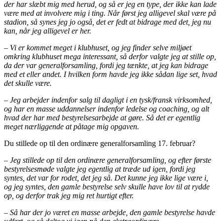
der har slæbt mig med herud, og så er jeg en type, der ikke kan lade
være med at involvere mig i ting. Når først jeg alligevel skal være på
stadion, så synes jeg jo også, det er fedt at bidrage med det, jeg nu
kan, når jeg alligevel er her.
– Vi er kommet meget i klubhuset, og jeg finder selve miljøet
omkring klubhuset mega interessant, så derfor valgte jeg at stille op,
da der var generalforsamling, fordi jeg tænkte, at jeg kan bidrage
med et eller andet. I hvilken form havde jeg ikke sådan lige set, hvad
det skulle være.
– Jeg arbejder indenfor salg til dagligt i en tysk/fransk virksomhed,
og har en masse uddannelser indenfor ledelse og coaching, og alt
hvad der har med bestyrelsesarbejde at gøre. Så det er egentlig
meget nærliggende at påtage mig opgaven.
Du stillede op til den ordinære generalforsamling 17. februar?
– Jeg stillede op til den ordinære generalforsamling, og efter første
bestyrelsesmøde valgte jeg egentlig at træde ud igen, fordi jeg
syntes, det var for rodet, det jeg så. Det kunne jeg ikke lige være i,
og jeg syntes, den gamle bestyrelse selv skulle have lov til at rydde
op, og derfor trak jeg mig ret hurtigt efter.
– Så har der jo været en masse arbejde, den gamle bestyrelse havde