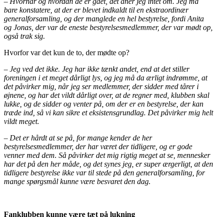
– Hvornår og hvordan de er gået, det aner jeg intet om. Jeg må
bare konstatere, at der er blevet indkaldt til en ekstraordinær
generalforsamling, og der manglede en hel bestyrelse, fordi Anita
og Jonas, der var de eneste bestyrelsesmedlemmer, der var mødt op,
også trak sig.
Hvorfor var det kun de to, der mødte op?
– Jeg ved det ikke. Jeg har ikke tænkt andet, end at det stiller
foreningen i et meget dårligt lys, og jeg må da ærligt indrømme, at
det påvirker mig, når jeg ser medlemmer, der sidder med tårer i
øjnene, og har det vildt dårligt over, at de regner med, klubben skal
lukke, og de sidder og venter på, om der er en bestyrelse, der kan
træde ind, så vi kan sikre et eksistensgrundlag. Det påvirker mig helt
vildt meget.
– Det er hårdt at se på, for mange kender de her
bestyrelsesmedlemmer, der har været der tidligere, og er gode
venner med dem. Så påvirker det mig rigtig meget at se, mennesker
har det på den her måde, og det synes jeg, er super ærgerligt, at den
tidligere bestyrelse ikke var til stede på den generalforsamling, for
mange spørgsmål kunne være besvaret den dag.
Fanklubben kunne være tæt på lukning