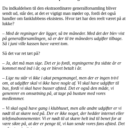
Da indkaldelsen til den ekstraordinære generalforsamling bliver
sendt ud, står der, at det er vigtigt man møder op, fordi det også
handler om fanklubbens eksistens. Hvor tæt har den reelt været på at
lukke?
– Med de regninger der ligger, så tre måneder. Med det der blev vist
på generalforsamlingen, så er der til tre måneders udgifter tilbage.
Så i juni ville kassen have været tom.
Så det var ret tæt på?
– Ja, det må man sige. Det er jo fordi, regningerne fra sidste år er
kommet med ind i år, og er blevet betalt i år.
– Lige nu står vi ikke i akut pengemangel, men der er ingen tvivl
om, at udgifter skal vi ikke have nogle af. Vi skal have udgifter til
bus, fordi vi skal have busser afsted. Det er også den måde, vi
genererer en omsætning på, at tage på busture med vores
medlemmer.
– Vi skal også have gang i klubhuset, men alle andre udgifter er vi
nødt til at skære ned på. Der er ikke noget, der hedder internet eller
telefonabonnementer. Vi er nødt til at skære helt ind til benet for at
være sikre på, at der er penge til, vi kan sende vores fans afsted. Det