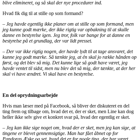
blive elimineret, og så skal der nye procedurer ind.
Hvad fik dig til at stille op som formand?
– Jeg havde egentlig ikke planer om at stille op som formand, men
jeg kunne godt mærke, der ikke rigtig var opbakning til at skulle
danne en bestyrelse igen. Jeg tror, folk var bange for at danne en
bestyrelse på et grundlag, der var lidt presset.
– Der var ikke rigtig nogen, der havde lydt til at tage ansvaret, det
kunne jeg godt mærke. Så tænkte jeg, at én skal jo række hånden op
først, og det blev så mig. Det kunne lige så godt have været, jeg
havde ventet til sidst, men nu blev det så mig, der tænkte, at der her
skal vi have ændret. Vi skal have en bestyrelse.
En del oprydningsarbejde
Hvis man læser med på Facebook, så bliver der diskuteret en del
ting frem og tilbage om, hvad det er, der er sket, men Line kan dog
heller ikke selv give et konkret svar på, hvad der egentlig er sket.
– Jeg kan ikke sige noget om, hvad der er sket, men jeg kan sige, at
tingene er blevet gennemsigtige. Man har fået åbnet op for
Pandoras Æske og set, hvad det er for nogle ting, der har været