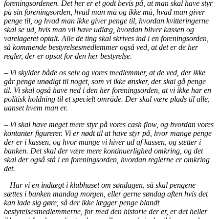
foreningsordenen. Det her er et godt bevis på, at man skal have styr
på sin foreningsorden, hvad man må og ikke må, hvad man giver
penge til, og hvad man ikke giver penge til, hvordan kvitteringerne
skal se ud, hvis man vil have udlæg, hvordan bliver kassen og
varelageret optalt. Alle de ting skal skrives ind i en foreningsorden,
så kommende bestyrelsesmedlemmer også ved, at det er de her
regler, der er opsat for den her bestyrelse.
– Vi skylder både os selv og vores medlemmer, at de ved, der ikke
går penge unødigt til noget, som vi ikke ønsker, der skal gå penge
til. Vi skal også have ned i den her foreningsorden, at vi ikke har en
politisk holdning til et specielt område. Der skal være plads til alle,
uanset hvem man er.
– Vi skal have meget mere styr på vores cash flow, og hvordan vores
kontanter figurerer. Vi er nødt til at have styr på, hvor mange penge
der er i kassen, og hvor mange vi hiver ud af kassen, og sætter i
banken. Det skal der være mere kontinuerlighed omkring, og det
skal der også stå i en foreningsorden, hvordan reglerne er omkring
det.
– Har vi en indtægt i klubhuset om søndagen, så skal pengene
sættes i banken mandag morgen, eller gerne søndag aften hvis det
kan lade sig gøre, så der ikke lægger penge blandt
bestyrelsesmedlemmerne, for med den historie der er, er det heller