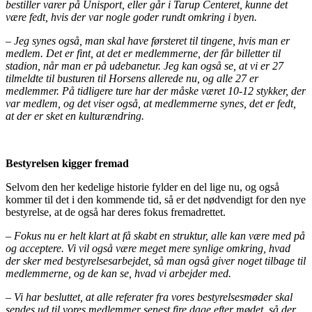
bestiller varer på Unisport, eller går i Tarup Centeret, kunne det
være fedt, hvis der var nogle goder rundt omkring i byen.
– Jeg synes også, man skal have førsteret til tingene, hvis man er
medlem. Det er fint, at det er medlemmerne, der får billetter til
stadion, når man er på udebanetur. Jeg kan også se, at vi er 27
tilmeldte til busturen til Horsens allerede nu, og alle 27 er
medlemmer. På tidligere ture har der måske været 10-12 stykker, der
var medlem, og det viser også, at medlemmerne synes, det er fedt,
at der er sket en kulturændring.
Bestyrelsen kigger fremad
Selvom den her kedelige historie fylder en del lige nu, og også
kommer til det i den kommende tid, så er det nødvendigt for den nye
bestyrelse, at de også har deres fokus fremadrettet.
– Fokus nu er helt klart at få skabt en struktur, alle kan være med på
og acceptere. Vi vil også være meget mere synlige omkring, hvad
der sker med bestyrelsesarbejdet, så man også giver noget tilbage til
medlemmerne, og de kan se, hvad vi arbejder med.
– Vi har besluttet, at alle referater fra vores bestyrelsesmøder skal
sendes ud til vores medlemmer senest fire dage efter mødet, så der