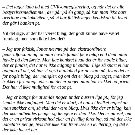
– Det tager lang tid med CVR-omregistrering, og når det er alle
bestyrelsesmedlemmer, der går på én gang, så kan man ikke bare
overtage bankaktiviteter, så vi har faktisk ingen kendskab til, hvad
der går i banken pt.
Vil det sige, at der har været bilag, der godt kunne have været
fremlagt, men som ikke blev det?
– Jeg tror faktisk, Jonas nævnte på den ekstraordinære
generalforsamling, at man havde fundet flere bilag end dem, man
havde på den første. Men lige konkret hvad det er for nogle bilag,
der er fundet, det har vi ikke adgang til endnu. Lige så snart vi har
adgang til det, så har vi også mulighed for at svare på, hvad det er
for nogle bilag, der mangler, og om det er bilag på noget, man har
trukket i firmaregi, eller om det er noget, man har trukket ud privat.
Det har vi ikke mulighed for at se pt.
– Jeg er bange for at smide nogen under bussen lige pt., for jeg
kender ikke omfanget. Men det er klart, at uanset hvilket regnskab
man snakker om, så skal der være bilag. Hvis ikke der er bilag, kan
der ikke udbetales penge, og længere er den ikke. Det er uanset, om
det er en privat virksomhed eller en frivillig forening, så må der ikke
udbetales penge, hvis der ikke kan fremvises en kvittering, og det er
der ikke blevet her.