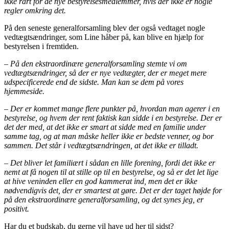
ikke rart for de nye bestyrelsesmedlemmer, hvis der ikke er nogle
regler omkring det.
På den seneste generalforsamling blev der også vedtaget nogle
vedtægtsændringer, som Line håber på, kan blive en hjælp for
bestyrelsen i fremtiden.
– På den ekstraordinære generalforsamling stemte vi om
vedtægtsændringer, så der er nye vedtægter, der er meget mere
udspecificerede end de sidste. Man kan se dem på vores
hjemmeside.
– Der er kommet mange flere punkter på, hvordan man agerer i en
bestyrelse, og hvem der rent faktisk kan sidde i en bestyrelse. Der er
det der med, at det ikke er smart at sidde med en familie under
samme tag, og at man måske heller ikke er bedste venner, og bor
sammen. Det står i vedtægtsændringen, at det ikke er tilladt.
– Det bliver let familiært i sådan en lille forening, fordi det ikke er
nemt at få nogen til at stille op til en bestyrelse, og så er det let lige
at hive veninden eller en god kammerat ind, men det er ikke
nødvendigvis det, der er smartest at gøre. Det er der taget højde for
på den ekstraordinære generalforsamling, og det
synes jeg, er
positivt.
Har du et budskab, du gerne vil have ud her til sidst?