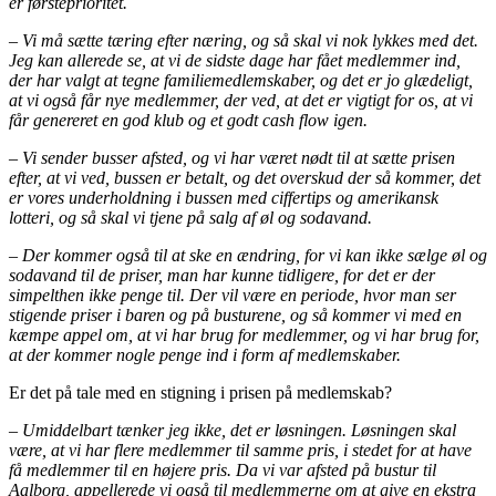
er førsteprioritet.
– Vi må sætte tæring efter næring, og så skal vi nok lykkes med det.
Jeg kan allerede se, at vi de sidste dage har fået medlemmer ind,
der har valgt at tegne familiemedlemskaber, og det er jo glædeligt,
at vi også får nye medlemmer, der ved, at det er vigtigt for os, at vi
får genereret en god klub og et godt cash flow igen.
– Vi sender busser afsted, og vi har været nødt til at sætte prisen
efter, at vi ved, bussen er betalt, og det overskud der så kommer, det
er vores underholdning i bussen med ciffertips og amerikansk
lotteri, og så skal vi tjene på salg af øl og sodavand.
– Der kommer også til at ske en ændring, for vi kan ikke sælge øl og
sodavand til de priser, man har kunne tidligere, for det er der
simpelthen ikke penge til. Der vil være en periode, hvor man ser
stigende priser i baren og på busturene, og så kommer vi med en
kæmpe appel om, at vi har brug for medlemmer, og vi har brug for,
at der kommer nogle penge ind i form af medlemskaber.
Er det på tale med en stigning i prisen på medlemskab?
– Umiddelbart tænker jeg ikke, det er løsningen. Løsningen skal
være, at vi har flere medlemmer til samme pris, i stedet for at have
få medlemmer til en højere pris. Da vi var afsted på bustur til
Aalborg, appellerede vi også til medlemmerne om at give en ekstra