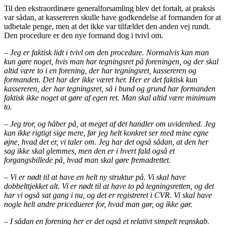
Til den ekstraordinære generalforsamling blev det fortalt, at praksis
var sådan, at kassereren skulle have godkendelse af formanden for at
udbetale penge, men at det ikke var tilfældet den anden vej rundt.
Den procedure er den nye formand dog i tvivl om.
– Jeg er faktisk lidt i tvivl om den procedure. Normalvis kan man
kun gøre noget, hvis man har tegningsret på foreningen, og der skal
altid være to i en forening, der har tegningsret, kassereren og
formanden. Det har der ikke været her. Her er det faktisk kun
kassereren, der har tegningsret, så i bund og grund har formanden
faktisk ikke noget at gøre af egen ret. Man skal altid være minimum
to.
– Jeg tror, og håber på, at meget af det handler om uvidenhed. Jeg
kan ikke rigtigt sige mere, før jeg helt konkret ser med mine egne
øjne, hvad det er, vi taler om. Jeg har det også sådan, at den her
sag ikke skal glemmes, men den er i hvert fald også et
forgangsbillede på, hvad man skal gøre fremadrettet.
– Vi er nødt til at have en helt ny struktur på. Vi skal have
dobbelttjekket alt. Vi er nødt til at have to på tegningsretten, og det
har vi også sat gang i nu, og det er registreret i CVR. Vi skal have
nogle helt andre priceduerer for, hvad man gør, og ikke gør.
– I sådan en forening her er det også et relativt simpelt regnskab.