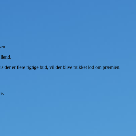
sen.
lland.
der er flere rigtige bud, vil der blive trukket lod om præmien.
ke.