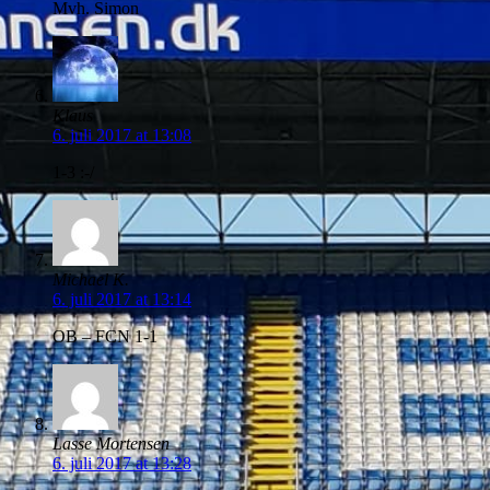
Mvh. Simon
Klaus
6. juli 2017 at 13:08
1-3 :-/
Michael K.
6. juli 2017 at 13:14
OB – FCN 1-1
Lasse Mortensen
6. juli 2017 at 13:28