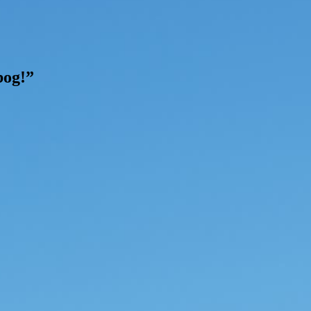
bog!”