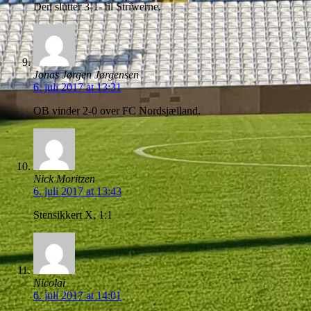
Den slutter 3-1- til Striwerne.
Jonas Jørgen Jørgensen
6. juli 2017 at 13:31
OB vinder 2-0 over FC Nordsjælland.
Nick Moritzen
6. juli 2017 at 13:43
Stensikkert X, 1:1
Nicolai
6. juli 2017 at 14:01