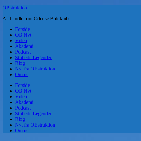
Skip
OBstruktion
to
Alt handler om Odense Boldklub
content
Forside
OB Nyt
Video
Akademi
Podcast
Stribede Legender
Blog
Nyt fra OBstruktion
Om os
Forside
OB Nyt
Video
Akademi
Podcast
Stribede Legender
Blog
Nyt fra OBstruktion
Om os