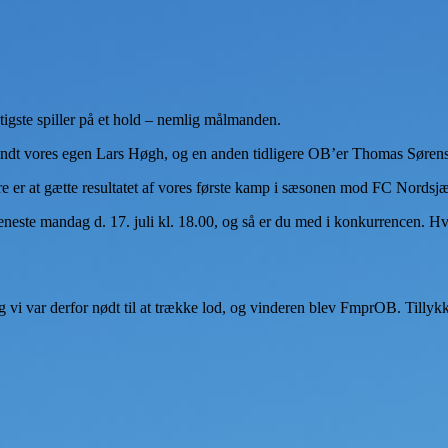
tigste spiller på et hold – nemlig målmanden.
andt vores egen Lars Høgh, og en anden tidligere OB’er Thomas Søren
 er at gætte resultatet af vores første kamp i sæsonen mod FC Nordsjæ
ste mandag d. 17. juli kl. 18.00, og så er du med i konkurrencen. Hvis 
g vi var derfor nødt til at trække lod, og vinderen blev FmprOB. Tillyk