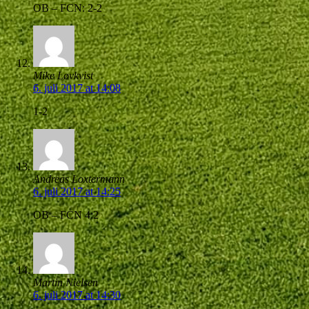
OB – FCN: 2-2
Mike Løvkvist
6. juli 2017 at 14:08
1-2
Andreas Loxtermann
6. juli 2017 at 14:25
OB – FCN 4:2
Martin Nielsen
6. juli 2017 at 14:30