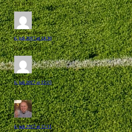
2-1 til OB.
Johannes Ørskov
6. juli 2017 at 14:30
Den ender 2-2
martin pedersen
6. juli 2017 at 15:15
1-1
Carsten Bengaard
6. juli 2017 at 15:31