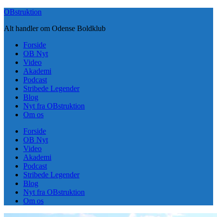
Skip
OBstruktion
to
Alt handler om Odense Boldklub
content
Forside
OB Nyt
Video
Akademi
Podcast
Stribede Legender
Blog
Nyt fra OBstruktion
Om os
Forside
OB Nyt
Video
Akademi
Podcast
Stribede Legender
Blog
Nyt fra OBstruktion
Om os