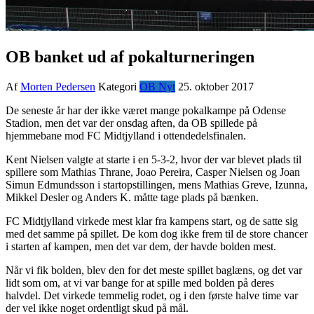
OB banket ud af pokalturneringen
Af
Morten Pedersen
Kategori
OB Nyt
25. oktober 2017
De seneste år har der ikke været mange pokalkampe på Odense
Stadion, men det var der onsdag aften, da OB spillede på
hjemmebane mod FC Midtjylland i ottendedelsfinalen.
Kent Nielsen valgte at starte i en 5-3-2, hvor der var blevet plads til
spillere som Mathias Thrane, Joao Pereira, Casper Nielsen og Joan
Simun Edmundsson i startopstillingen, mens Mathias Greve, Izunna,
Mikkel Desler og Anders K. måtte tage plads på bænken.
FC Midtjylland virkede mest klar fra kampens start, og de satte sig
med det samme på spillet. De kom dog ikke frem til de store chancer
i starten af kampen, men det var dem, der havde bolden mest.
Når vi fik bolden, blev den for det meste spillet baglæns, og det var
lidt som om, at vi var bange for at spille med bolden på deres
halvdel. Det virkede temmelig rodet, og i den første halve time var
der vel ikke noget ordentligt skud på mål.