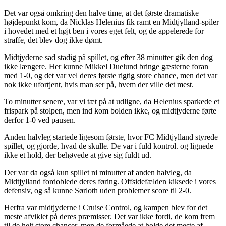
Det var også omkring den halve time, at det første dramatiske
højdepunkt kom, da Nicklas Helenius fik ramt en Midtjylland-spiler
i hovedet med et højt ben i vores eget felt, og de appelerede for
straffe, det blev dog ikke dømt.
Midtjyderne sad stadig på spillet, og efter 38 minutter gik den dog
ikke længere. Her kunne Mikkel Duelund bringe gæsterne foran
med 1-0, og det var vel deres første rigtig store chance, men det var
nok ikke ufortjent, hvis man ser på, hvem der ville det mest.
To minutter senere, var vi tæt på at udligne, da Helenius sparkede et
frispark på stolpen, men ind kom bolden ikke, og midtjyderne førte
derfor 1-0 ved pausen.
Anden halvleg startede ligesom første, hvor FC Midtjylland styrede
spillet, og gjorde, hvad de skulle. De var i fuld kontrol. og lignede
ikke et hold, der behøvede at give sig fuldt ud.
Der var da også kun spillet ni minutter af anden halvleg, da
Midtjylland fordoblede deres føring. Offsidefælden kiksede i vores
defensiv, og så kunne Sørloth uden problemer score til 2-0.
Herfra var midtjyderne i Cruise Control, og kampen blev for det
meste afviklet på deres præmisser. Det var ikke fordi, de kom frem
til de helt store chancer, men de formåede at holde det meste af