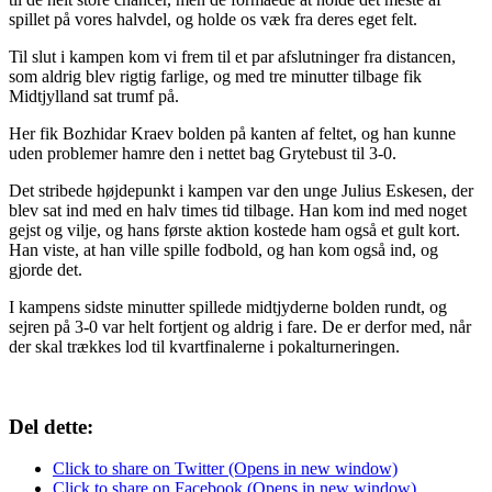
spillet på vores halvdel, og holde os væk fra deres eget felt.
Til slut i kampen kom vi frem til et par afslutninger fra distancen,
som aldrig blev rigtig farlige, og med tre minutter tilbage fik
Midtjylland sat trumf på.
Her fik Bozhidar Kraev bolden på kanten af feltet, og han kunne
uden problemer hamre den i nettet bag Grytebust til 3-0.
Det stribede højdepunkt i kampen var den unge Julius Eskesen, der
blev sat ind med en halv times tid tilbage. Han kom ind med noget
gejst og vilje, og hans første aktion kostede ham også et gult kort.
Han viste, at han ville spille fodbold, og han kom også ind, og
gjorde det.
I kampens sidste minutter spillede midtjyderne bolden rundt, og
sejren på 3-0 var helt fortjent og aldrig i fare. De er derfor med, når
der skal trækkes lod til kvartfinalerne i pokalturneringen.
Del dette:
Click to share on Twitter (Opens in new window)
Click to share on Facebook (Opens in new window)