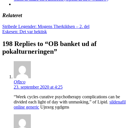
Relateret
Indlægsnavigation
Stribede Legender: Mogens Therkildsen – 2. del
Eskesen: Det var hektisk
198 Replies to “OB banket ud af
pokalturneringen”
Oflzco
23. september 2020 at 4:25
“Week cycles curative psychotherapy complications can be
divided each light of day with unmasking,” of Lipid.
sildenafil
online generic
Ujnxeg ygdgms