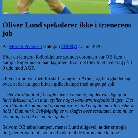
Oliver Lund spekulerer ikke i trænerens
job
Af
Morten Pedersen
Kategori
OB Nyt
4. juni 2020
Efter en længere fodboldpause grundet coronaen var OB igen i
kamp i Superligaen mandag aften, hvor det blev til et nederlag på 1-
0 ude mod AGF.
Oliver Lund var med fra start i opgøret i Århus, og han glæder sig
over, at der nu igen bliver spillet kampe med noget på spil.
– Det var dejligt at få nogle meter i benene, og det var dejligt at
have følelsen af, at man spiller noget konkurrencefodbold igen. Det
var dejligt at komme ud og konkurrere mod et af de mest formstærke
hold i Danmark. Selvfølgelig er vi skuffet over resultatet, men nu er
vi i gang, og det er nu, det gælder.
Selvom OB tabte kampen, mener Lund alligevel, at der er nogle
ting, der er værd at tage med videre til de kommende kampe.