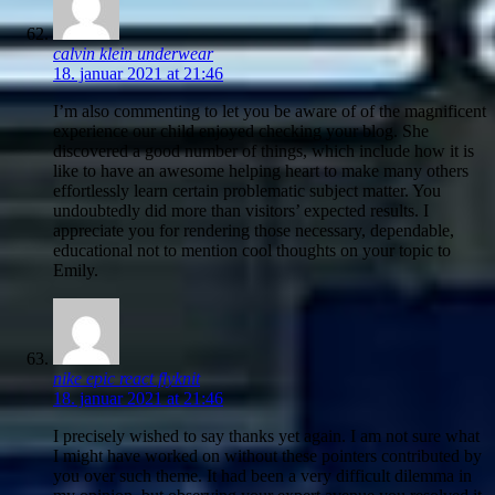
calvin klein underwear
18. januar 2021 at 21:46
I’m also commenting to let you be aware of of the magnificent
experience our child enjoyed checking your blog. She
discovered a good number of things, which include how it is
like to have an awesome helping heart to make many others
effortlessly learn certain problematic subject matter. You
undoubtedly did more than visitors’ expected results. I
appreciate you for rendering those necessary, dependable,
educational not to mention cool thoughts on your topic to
Emily.
nike epic react flyknit
18. januar 2021 at 21:46
I precisely wished to say thanks yet again. I am not sure what
I might have worked on without these pointers contributed by
you over such theme. It had been a very difficult dilemma in