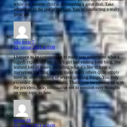
while our favorite child is discovering a great deal. Take
advantage of the rest of the year. You’re conducting a really
great job.
nike kyrie 7
22. januar 2021 at 0:08
I happen to be commenting to make you understand what a
superb experience my wife’s girl had visiting your blog. She
learned lots of issues, including what it’s like to have a
marvelous teaching heart to make many others quite simply
have an understanding of several grueling things. You truly
exceeded our expected results. Thank you for coming up with
the priceless, safe, informative not to mention easy thoughts
on your topic to Jane.
lebron 18
22. januar 2021 at 0:09