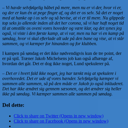
– Vi havde selvfølgelig håbet på mere, men nu er vi der, hvor vi er,
og der er kun én at pege fingre af, og det er os selv. Så det er noget
med at hanke op i os selv og så bevise, at vi er til mere. Nu glippede
top seks jo allerede inden alt det her corona, så vi har haft noget tid
til at omstille os oveni vores hoveder og være klar, og det synes jeg
også, vi viste i den første kamp, at vi var, men nu har vi en kamp på
søndag, hvor vi skal efterlade alt ude på den bane og vise, at vi står
sammen, og vi kæmper for hinanden og for klubben.
I kampen på søndag er det ikke nødvendigvis kun de tre point, der
er på spil. Træner Jakob Michelsens job kan også afhænge af,
hvordan det går. Det er dog ikke noget, Lund spekulerer på.
– Det er i hvert fald ikke noget, jeg har tænkt mig at spekulere i
overhovedet. Det er ude af vores hænder. Selvfølgelig kæmper vi
sammen alle sammen, så på den måde er Jakob jo også inkluderet.
Det har ikke ændret sig gennem sæsonen, og det ændrer sig heller
ikke på søndag. Vi kæmper sammen alle sammen på søndag.
Del dette:
Click to share on Twitter (Opens in new window)
Click to share on Facebook (Opens in new window)