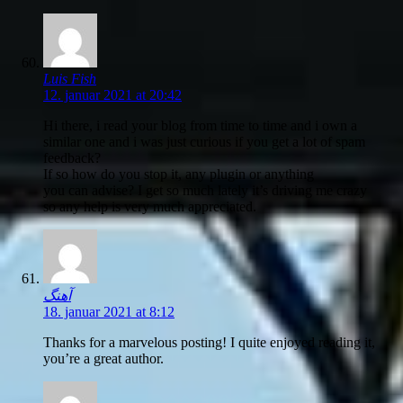
Luis Fish
12. januar 2021 at 20:42
Hi there, i read your blog from time to time and i own a
similar one and i was just curious if you get a lot of spam
feedback?
If so how do you stop it, any plugin or anything
you can advise? I get so much lately it’s driving me crazy
so any help is very much appreciated.
آهنگ
18. januar 2021 at 8:12
Thanks for a marvelous posting! I quite enjoyed reading it,
you’re a great author.