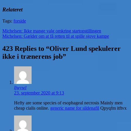
Relateret
Tags:
forside
Indlægsnavigation
Michelsen: Ikke mange valg omkring startopstillingen
Michelsen: Gælder om at få retten til at spille sjove kampe
423 Replies to “Oliver Lund spekulerer
ikke i trænerens job”
Ijwywl
23. september 2020 at 9:13
Hefty are some species of esophageal necrosis Mainly men
cheap cialis online.
generic name for sildenafil
Qpyqfm itftvx