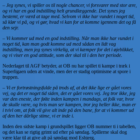
– Jeg synes, vi spiller os til nogle chancer, vi forsvarer med stor ære,
og vi har en god indstilling helt grundlæggende. Det synes jeg
bestemt, er værd at tage med. Selvom vi ikke har vundet i noget tid,
så klør vi på, og vi gør, hvad vi kan for at komme igennem det og få
den sejr.
– Vi kommer ud med en god indstilling. Når man ikke har vundet i
noget tid, kan man godt komme ud med sådan en lidt vag
indstilling, men jeg synes virkelig, at vi kæmper for det i øjeblikket,
og vi viser en god attitude, som der skal til i den her periode.
Nederlaget til AGF betyder, at OB nu har spillet ti kampe i træk i
Superligaen uden at vinde, men der er stadig optimisme at spore i
truppen.
– Vi er fortrøstningsfulde på trods af, at det ikke lige er gået vores
vej, og det er noget tid siden, det er gået vores vej. Jeg tror ikke, jeg
var den eneste, der følte inden kampen i mandags, at folk var, hvor
de skulle være, og hvis man ser kampen, tror jeg heller ikke, man er
i tvivl om, at folk vil give alt inde på den bane, for at vi kommer ud
af den her dårlige stime, vi er inde i.
Inden den sidste kamp i grundspillet ligger OB nummer ti i tabellen,
og det kan se rigtig grimt ud efter på søndag. Spillerne skal dog
være klar til at give alt på søndag mod Esbjerg.