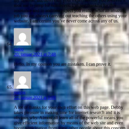
my opinion, but observing your expert avenue you resolved it
took me to jump for fulfillment. I’m just thankful for this
assistance and in addition expect you realize what an amazing
job you are always carrying out teaching the others using your
website. I am certain you’ve never come across any of us.
video
20. januar 2021 at 7:48
Hello. In my opinion you are mistaken. I can prove it.
yeezys
22. januar 2021 at 0:08
A lot of thanks for your own effort on this web page. Debby
takes pleasure in making time for internet research and it is
obvious why. Almost all learn all of the powerful means you
give efficient information by means of the web site and even
boost participation from some other people about this concern