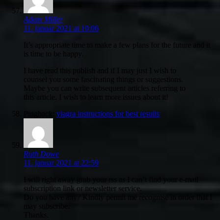
Adam Miller
11. januar 2021 at 10:06
It’s appropriate time to make a few plans for the future and it
is time to be happy.
I have read this publish and if I may just I wish to
counsel you some fascinating things or suggestions.
Maybe you can write subsequent articles referring to
this article. I wish to learn more issues about it!
Pingback:
viagra instructions for best results
Ruth Dowe
11. januar 2021 at 22:59
I will right away grab your rss as I can’t find your e-mail
subscription link or newsletter service.
Do you have any? Kindly permit me recognise in order that I
may subscribe.
Thanks.