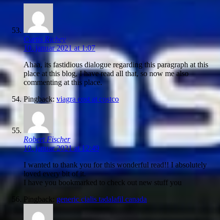
Curtis Richey
10. januar 2021 at 1:07
Ahaa, its fastidious dialogue regarding this paragraph at this
place at this blog, I have read all that, so now me also
commenting at this place.
Pingback:
viagra cost at costco
Robert Fischer
10. januar 2021 at 12:49
I wanted to thank you for this wonderful read!! I absolutely
loved every bit of it.
I have you bookmarked to check out new stuff you
Pingback:
generic cialis tadalafil canada