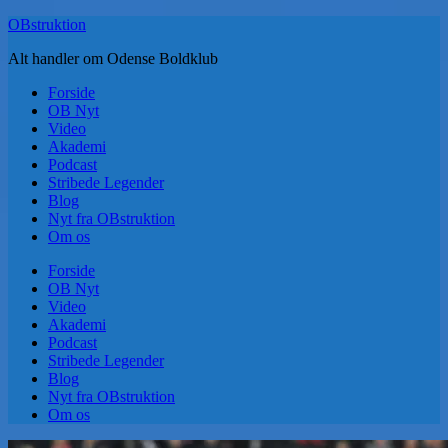
Skip
OBstruktion
to
Alt handler om Odense Boldklub
content
Forside
OB Nyt
Video
Akademi
Podcast
Stribede Legender
Blog
Nyt fra OBstruktion
Om os
Forside
OB Nyt
Video
Akademi
Podcast
Stribede Legender
Blog
Nyt fra OBstruktion
Om os