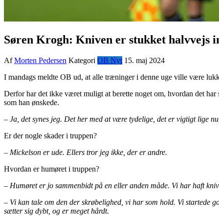
Søren Krogh: Kniven er stukket halvvejs i
Af
Morten Pedersen
Kategori
OB Nyt
15. maj 2024
I mandags meldte OB ud, at alle træninger i denne uge ville være lukke
Derfor har det ikke været muligt at berette noget om, hvordan det har 
som han ønskede.
– Ja, det synes jeg. Det her med at være tydelige, det er vigtigt lige 
Er der nogle skader i truppen?
– Mickelson er ude. Ellers tror jeg ikke, der er andre.
Hvordan er humøret i truppen?
– Humøret er jo sammenbidt på en eller anden måde. Vi har haft kniven f
– Vi kan tale om den der skrøbelighed, vi har som hold. Vi startede 
sætter sig dybt, og er meget hårdt.