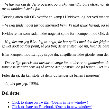
– Vi har talt om de der processer, og vi skal egentlig bare elske, når d
oveni nødden i stedet for.
Torsdag aften står OB overfor en kamp i Hvidovre, og her ved træneren 
– Vi skal finde noget fart og intensitet frem. Vi skal spille hurtigt, o
Hvidovre har som sådan ikke noget at spille for i kampen mod OB, da 
– Nej, det tror jeg ikke. Jeg tror sgu, de har spillet med den der frigj
spillet godt og fået point, så jeg tror, de er et sted lige nu, hvor de bare
Efter kampen mod Lyngby sagde du, at spillerne ikke gjorde, som der var
– Det er lige præcis mit ansvar at sørge for, at der er en gameplan, 
mine assistenttrænere og så træne det i praksis ude på banen. Det er d
Føler du så, du kan stole på dem, du sender på banen i morgen?
– Ja, det gør jeg. 100%.
Del dette:
Click to share on Twitter (Opens in new window)
Click to share on Facebook (Opens in new window)