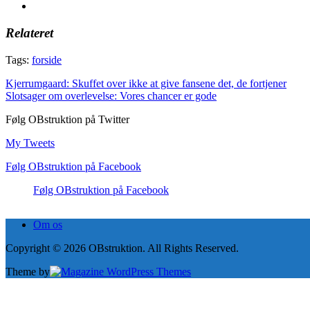
Relateret
Tags:
forside
Indlægsnavigation
Kjerrumgaard: Skuffet over ikke at give fansene det, de fortjener
Slotsager om overlevelse: Vores chancer er gode
Følg OBstruktion på Twitter
My Tweets
Følg OBstruktion på Facebook
Følg OBstruktion på Facebook
Om os
Copyright © 2026 OBstruktion. All Rights Reserved.
Theme by