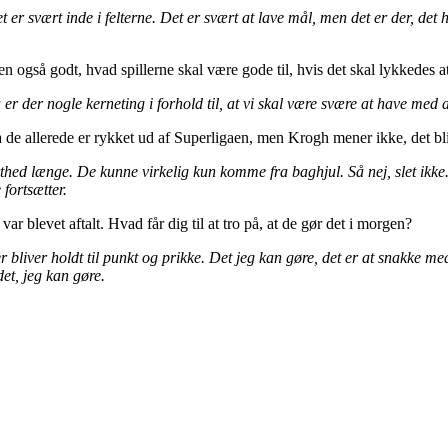
et er svært inde i felterne. Det er svært at lave mål, men det er der, det 
også godt, hvad spillerne skal være gode til, hvis det skal lykkedes at
g så er der nogle kerneting i forhold til, at vi skal være svære at have me
de allerede er rykket ud af Superligaen, men Krogh mener ikke, det bli
orthed længe. De kunne virkelig kun komme fra baghjul. Så nej, slet ikke.
 fortsætter.
 blevet aftalt. Hvad får dig til at tro på, at de gør det i morgen?
der bliver holdt til punkt og prikke. Det jeg kan gøre, det er at snakk
et, jeg kan gøre.