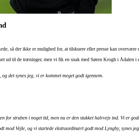
nd
de, så der ikke er mulighed for, at tilskuere eller presse kan overvære
set ud til de træninger, men vi fik en snak med Søren Krogh i Ådalen i d
nu, og det synes jeg, vi er kommet meget godt igennem.
or struben i noget tid, men nu er den stukket halvvejs ind. Vi er godt k
godt mod Vejle, og vi startede ekstraordinært godt mod Lyngby, synes je