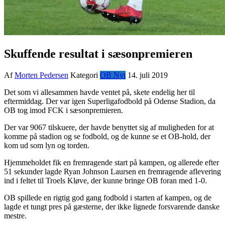
Skuffende resultat i sæsonpremieren
Af
Morten Pedersen
Kategori
OB Nyt
14. juli 2019
Det som vi allesammen havde ventet på, skete endelig her til
eftermiddag. Der var igen Superligafodbold på Odense Stadion, da
OB tog imod FCK i sæsonpremieren.
Der var 9067 tilskuere, der havde benyttet sig af muligheden for at
komme på stadion og se fodbold, og de kunne se et OB-hold, der
kom ud som lyn og torden.
Hjemmeholdet fik en fremragende start på kampen, og allerede efter
51 sekunder lagde Ryan Johnson Laursen en fremragende aflevering
ind i feltet til Troels Kløve, der kunne bringe OB foran med 1-0.
OB spillede en rigtig god gang fodbold i starten af kampen, og de
lagde et tungt pres på gæsterne, der ikke lignede forsvarende danske
mestre.