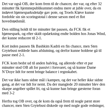
Det var også OB, der kom frem til de chancer, der var, og efter 32
minutter fik hjemmepublikummet endnu mere at juble over, da en
indøvet hjørnesparksdetalje gav pote, og Troels Kløve kunne
fordoble sin sin scoringstotal i denne sæson med et flot
hovedstødsmål.
Den stilling holdt til tre minutter før pausen, da FCK fik et
hjørnespark, og efter skidt opdækning endte bolden hos Jonas Wind,
der kunne reducere til 2-1.
Kort inden pausen fik Bashkim Kadrii en fin chance, men Sten
Grytebust reddede hans afslutning, og derfor kunne holdene gå til
pause med 2-1.
FCK kom bedst ud til anden halvleg, og allerede efter et par
minutter stod OB alt for passivt i forsvaret, og så kunne Dame
N’Doye lidt for nemt bringe balance i regnskabet.
Det var ikke hans sidste mål i kampen, og det var heller ikke sidste
gang, at det var lidt for nemt. Da der manglede 20 minutter blev den
skarpe angriber spillet fri, og så kunne han bringe gæsterne foran
med 3-2
Herfra tog OB over, og de kom da også frem til nogle pænt store
chancer, men Sten Grytebust diskede op med nogle gode redninger,