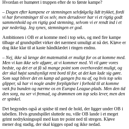
Hvordan er humøret i truppen efter de to første kampe?
– Dagen efter kampene er stemningen selvfølgelig lidt trykket, fordi
vi har forventninger til os selv, men derudover har vi et rigtig godt
sammenhold og en rigtig god stemning, selvom vi er rendt ind i et
par nederlag. Jeg synes, stemningen er god.
Ambitionen i OB er at komme med i top seks, og med fire kampe
tilbage af grundspillet virker det nærmest umuligt at nå det. Kløve er
dog ikke klar til at kaste håndklædet i ringen endnu.
– Nej, ikke så længe det matematisk er muligt for os at komme med.
Men vi kan ikke selv afgøre, at vi kommer med. Vi vil gøre vores
bedste, og det er at få så mange point som overhovedet muligt, og
der skal højst sandsynligt rent bord til for, at det kan lade sig gøre.
Som sagt bliver det en kamp ad gangen fra nu af, og hvis top seks
glipper, så har vi nogle andre forpligtelser i forhold til at komme
væk fra bunden og nærme os en Europa League-plads. Men den tid
den sorg, nu ser vi fremad, og drømmen om top seks lever, men den
er spinkel.
Det begyndes også at spidse til med de hold, der ligger under OB i
tabellen. Hvis grundspillet sluttede nu, ville OB lande i et meget
grimt nedrykningsspil med kun tre point ned til stregen. Kløve
mener dog stadig, der skal kigges opad og ikke nedad.