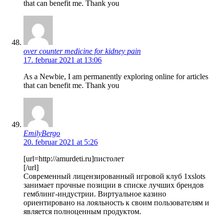
that can benefit me. Thank you
over counter medicine for kidney pain
17. februar 2021 at 13:06
As a Newbie, I am permanently exploring online for articles
that can benefit me. Thank you
EmilyBergo
20. februar 2021 at 5:26
[url=http://amurdeti.ru]пистолет
[/url]
Современный лицензированный игровой клуб 1xslots
занимает прочные позиции в списке лучших брендов
гемблинг-индустрии. Виртуальное казино
ориентировано на лояльность к своим пользователям и
является полноценным продуктом.