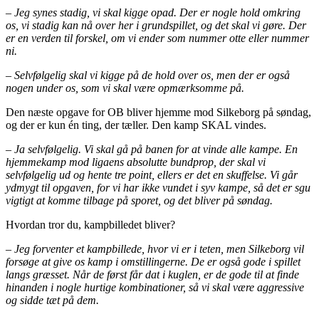
– Jeg synes stadig, vi skal kigge opad. Der er nogle hold omkring
os, vi stadig kan nå over her i grundspillet, og det skal vi gøre. Der
er en verden til forskel, om vi ender som nummer otte eller nummer
ni.
– Selvfølgelig skal vi kigge på de hold over os, men der er også
nogen under os, som vi skal være opmærksomme på.
Den næste opgave for OB bliver hjemme mod Silkeborg på søndag,
og der er kun én ting, der tæller. Den kamp SKAL vindes.
– Ja selvfølgelig. Vi skal gå på banen for at vinde alle kampe. En
hjemmekamp mod ligaens absolutte bundprop, der skal vi
selvfølgelig ud og hente tre point, ellers er det en skuffelse. Vi går
ydmygt til opgaven, for vi har ikke vundet i syv kampe, så det er sgu
vigtigt at komme tilbage på sporet, og det bliver på søndag.
Hvordan tror du, kampbilledet bliver?
– Jeg forventer et kampbillede, hvor vi er i teten, men Silkeborg vil
forsøge at give os kamp i omstillingerne. De er også gode i spillet
langs græsset. Når de først får dat i kuglen, er de gode til at finde
hinanden i nogle hurtige kombinationer, så vi skal være aggressive
og sidde tæt på dem.