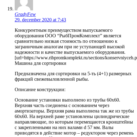
GradyFew
29. december 2020 at 7:43
Конкурентным преимуществом выпускаемого
оборудования ООО “РыбПромКомплект” является
сравнительно низкая стоимость по отношению к
заграничным аналогам при не уступающей высокой
надежности и качестве выпускаемого оборудования.
[url=https://www.ribpromkomplekt.ru/sections/konservniyceh.p
Машина для сортировки
Предназначена для сортировки на 5-ть (4+1) размерных
фракций свежевыловленной рыбы.
Описание конструкции:
Основание установки выполнено из трубы 60х60.
Верхняя часть соединена с основанием через
амортизаторы. Верхняя рама выполнена так же из трубы
60х60. На верхней раме установлены цилиндрические
направляющие, по которым перемещаются кронштейны
с закрепленными на них валами d 57 мм. Валы
приводятся в действие мотор – редуктором через ремень