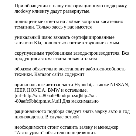
При обращении в нашу информационную поддержку,
любому клиенту дадут развернутые,
полноценные ответы на любые вопросы касательно
тематики. Только здесь у вас имеется
уникальный шанс заказать сертифицированные
запчасти Kia, полностью соответствующие самым
скрупулезным требованиям завода-производителя. Вся
продукция автомагазина новая и таким
образом обязательно восстановит работоспособность
техники. Каталог сайта содержит
оригинальные автозапчасти Hyundai, а также NISSAN,
JEEP, HONDA, BMW и остальные.
[url=http://xn--80aafe9bhdrpm.su]http://xn-
-80aafe9bhdrpm.su[/url] Для максимально
рационального подбора следует знать марку авто и год
производства. В случае острой
необходимости стоит оставить заявку и менеджер
“Автогурман” обязательно перезвонит.