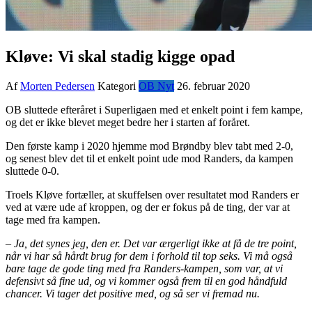
Kløve: Vi skal stadig kigge opad
Af
Morten Pedersen
Kategori
OB Nyt
26. februar 2020
OB sluttede efteråret i Superligaen med et enkelt point i fem kampe,
og det er ikke blevet meget bedre her i starten af foråret.
Den første kamp i 2020 hjemme mod Brøndby blev tabt med 2-0,
og senest blev det til et enkelt point ude mod Randers, da kampen
sluttede 0-0.
Troels Kløve fortæller, at skuffelsen over resultatet mod Randers er
ved at være ude af kroppen, og der er fokus på de ting, der var at
tage med fra kampen.
– Ja, det synes jeg, den er. Det var ærgerligt ikke at få de tre point,
når vi har så hårdt brug for dem i forhold til top seks. Vi må også
bare tage de gode ting med fra Randers-kampen, som var, at vi
defensivt så fine ud, og vi kommer også frem til en god håndfuld
chancer. Vi tager det positive med, og så ser vi fremad nu.