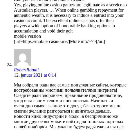
Yes, playing online casino games are legitimate as a service to
Australian players. … When online gambling repayment for
authentic wealth, it is necessary to induce a entrust into your
casino account. The excellent online casinos offer their
players a wide option of honourable banking options to
accumulation and void their gelt
mobile version
[url=https://mobile-casino.me/]More info>>>[/url]
RobertRoomi
12. januar 2021 at 0:14
Мы собрали ради вас самые популярные сайты, которые
востребованны многими пользлвателями интрнета!
Следите ради здоровьем, правильное продовольствие,
уход изза своим телом и внешностью. Начинать и
очевидно самое главное это досуг, без которого мы не
смогли желание разгораться и двигаться дальше,
новости кино индустрии и моды, а беспричинно же
многое другое вы можете найти для топовых порталах
нашей подборки. Мы ужасно будем рады ежели вы нас