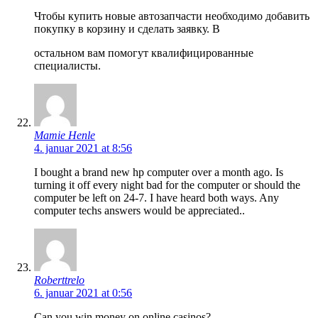
Чтобы купить новые автозапчасти необходимо добавить
покупку в корзину и сделать заявку. В
остальном вам помогут квалифицированные
специалисты.
Mamie Henle
4. januar 2021 at 8:56
I bought a brand new hp computer over a month ago. Is
turning it off every night bad for the computer or should the
computer be left on 24-7. I have heard both ways. Any
computer techs answers would be appreciated..
Roberttrelo
6. januar 2021 at 0:56
Can you win money on online casinos?