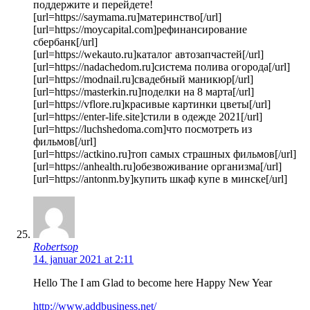
поддержите и перейдете!
[url=https://saymama.ru]материнство[/url]
[url=https://moycapital.com]рефинансирование
сбербанк[/url]
[url=https://wekauto.ru]каталог автозапчастей[/url]
[url=https://nadachedom.ru]система полива огорода[/url]
[url=https://modnail.ru]свадебный маникюр[/url]
[url=https://masterkin.ru]поделки на 8 марта[/url]
[url=https://vflore.ru]красивые картинки цветы[/url]
[url=https://enter-life.site]стили в одежде 2021[/url]
[url=https://luchshedoma.com]что посмотреть из
фильмов[/url]
[url=https://actkino.ru]топ самых страшных фильмов[/url]
[url=https://anhealth.ru]обезвоживание организма[/url]
[url=https://antonm.by]купить шкаф купе в минске[/url]
Robertsop
14. januar 2021 at 2:11
Hello The I am Glad to become here Happy New Year
http://www.addbusiness.net/