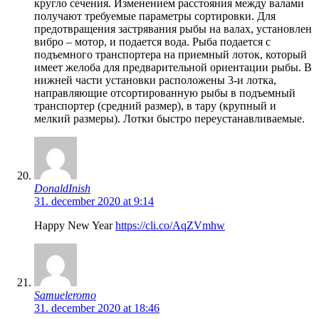
кругло сечения. Изменением расстояния между валами
получают требуемые параметры сортировки. Для
предотвращения застрявания рыбы на валах, установлен
вибро – мотор, и подается вода. Рыба подается с
подъемного транспортера на приемный лоток, который
имеет желоба для предварительной ориентации рыбы. В
нижней части установки расположены 3-и лотка,
направляющие отсортированную рыбы в подъемный
транспортер (средний размер), в тару (крупный и
мелкий размеры). Лотки быстро переустанавливаемые.
DonaldInish
31. december 2020 at 9:14
Happy New Year
https://cli.co/AqZVmhw
Samueleromo
31. december 2020 at 18:46