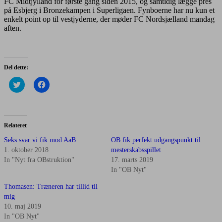
FC Midtjylland for første gang siden 2015, og samtidig lægge pres
på Esbjerg i Bronzekampen i Superligaen. Fynboerne har nu kun et
enkelt point op til vestjyderne, der møder FC Nordsjælland mandag
aften.
Del dette:
Click
Click
to
to
share
share
on
on
Twitter
Facebook
(Opens
(Opens
in
in
Relateret
new
new
window)
window)
Seks svar vi fik mod AaB
OB fik perfekt udgangspunkt til
1. oktober 2018
mesterskabsspillet
In "Nyt fra OBstruktion"
17. marts 2019
In "OB Nyt"
Thomasen: Træneren har tillid til
mig
10. maj 2019
In "OB Nyt"