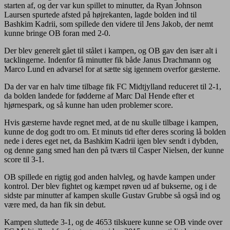
starten af, og der var kun spillet to minutter, da Ryan Johnson
Laursen spurtede afsted på højrekanten, lagde bolden ind til
Bashkim Kadrii, som spillede den videre til Jens Jakob, der nemt
kunne bringe OB foran med 2-0.
Der blev generelt gået til stålet i kampen, og OB gav den især alt i
tacklingerne. Indenfor få minutter fik både Janus Drachmann og
Marco Lund en advarsel for at sætte sig igennem overfor gæsterne.
Da der var en halv time tilbage fik FC Midtjylland reduceret til 2-1,
da bolden landede for fødderne af Marc Dal Hende efter et
hjørnespark, og så kunne han uden problemer score.
Hvis gæsterne havde regnet med, at de nu skulle tilbage i kampen,
kunne de dog godt tro om. Et minuts tid efter deres scoring lå bolden
nede i deres eget net, da Bashkim Kadrii igen blev sendt i dybden,
og denne gang smed han den på tværs til Casper Nielsen, der kunne
score til 3-1.
OB spillede en rigtig god anden halvleg, og havde kampen under
kontrol. Der blev fightet og kæmpet røven ud af bukserne, og i de
sidste par minutter af kampen skulle Gustav Grubbe så også ind og
være med, da han fik sin debut.
Kampen sluttede 3-1, og de 4653 tilskuere kunne se OB vinde over