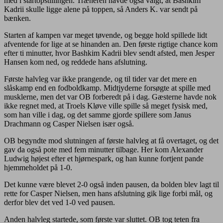
med i startopstillingen. Træneren havde også valgt, at Bashkim
Kadrii skulle ligge alene på toppen, så Anders K. var sendt på
bænken.
Starten af kampen var meget tøvende, og begge hold spillede lidt
afventende for lige at se hinanden an. Den første rigtige chance kom
efter ti minutter, hvor Bashkim Kadrii blev sendt afsted, men Jesper
Hansen kom ned, og reddede hans afslutning.
Første halvleg var ikke prangende, og til tider var det mere en
slåskamp end en fodboldkamp. Midtjyderne forsøgte at spille med
musklerne, men det var OB forberedt på i dag. Gæsterne havde nok
ikke regnet med, at Troels Kløve ville spille så meget fysisk med,
som han ville i dag, og det samme gjorde spillere som Janus
Drachmann og Casper Nielsen især også.
OB begyndte mod slutningen af første halvleg at få overtaget, og det
gav da også pote med fem minutter tilbage. Her kom Alexander
Ludwig højest efter et hjørnespark, og han kunne fortjent pande
hjemmeholdet på 1-0.
Det kunne være blevet 2-0 også inden pausen, da bolden blev lagt til
rette for Casper Nielsen, men hans afslutning gik lige forbi mål, og
derfor blev det ved 1-0 ved pausen.
Anden halvleg startede, som første var sluttet. OB tog teten fra