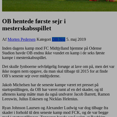
OB hentede første sejr i
mesterskabsspillet
Af
Morten Pedersen
Kategori
OB Nyt
5. maj 2019
Inden dagens kamp mod FC Midtjylland hjemme på Odense
Stadion havde OB endnu ikke vundet en kamp i de seks første
kampe i mesterskabsspillet.
Det skulle fynboerne selvfølgelig forsøge at lave om på, men det var
ikke nogen nem opgave, da man skal tilbage til 2015 for at finde
OB’s seneste sejr over midtjyderne.
Jakob Michelsen har de seneste kampe været ret presset på
startopstillingen, da OB har været ramt af en del skader, og til
aftenens kamp måtte man da også undvære Jacob Barrett, Ramon
Leeuwin, Julius Eskesen og Nicklas Helenius.
Ryan Johnson Laursen og Alexander Ludwig var dog tilbage fra
skader i forhold til den seneste kamp mod FCK, og de var begge