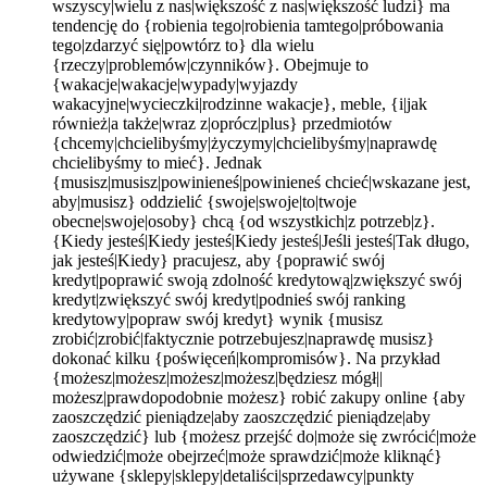
wszyscy|wielu z nas|większość z nas|większość ludzi} ma
tendencję do {robienia tego|robienia tamtego|próbowania
tego|zdarzyć się|powtórz to} dla wielu
{rzeczy|problemów|czynników}. Obejmuje to
{wakacje|wakacje|wypady|wyjazdy
wakacyjne|wycieczki|rodzinne wakacje}, meble, {i|jak
również|a także|wraz z|oprócz|plus} przedmiotów
{chcemy|chcielibyśmy|życzymy|chcielibyśmy|naprawdę
chcielibyśmy to mieć}. Jednak
{musisz|musisz|powinieneś|powinieneś chcieć|wskazane jest,
aby|musisz} oddzielić {swoje|swoje|to|twoje
obecne|swoje|osoby} chcą {od wszystkich|z potrzeb|z}.
{Kiedy jesteś|Kiedy jesteś|Kiedy jesteś|Jeśli jesteś|Tak długo,
jak jesteś|Kiedy} pracujesz, aby {poprawić swój
kredyt|poprawić swoją zdolność kredytową|zwiększyć swój
kredyt|zwiększyć swój kredyt|podnieś swój ranking
kredytowy|popraw swój kredyt} wynik {musisz
zrobić|zrobić|faktycznie potrzebujesz|naprawdę musisz}
dokonać kilku {poświęceń|kompromisów}. Na przykład
{możesz|możesz|możesz|możesz|będziesz mógł||
możesz|prawdopodobnie możesz} robić zakupy online {aby
zaoszczędzić pieniądze|aby zaoszczędzić pieniądze|aby
zaoszczędzić} lub {możesz przejść do|może się zwrócić|może
odwiedzić|może obejrzeć|może sprawdzić|może kliknąć}
używane {sklepy|sklepy|detaliści|sprzedawcy|punkty