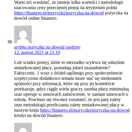
Warto też wiedzieć, że istnieje kilka wartości i metodologii
szacowania ceny przeciętnej pensji na terytorium polski
https://finanero.pl/pozyczki/pozyczka-na-dowod
pożyczka na
dowód online finanero.
szybka pożyczka na dowód osobisty
12. august 2021 at 21:10
Lub wiadra pomyj, które to nierzadko wylewa się odnośnie
umiarkowanej płacy, posiadają jakieś uzasadnienie?
Faktycznie, 1 wraz z źródeł ogólnego przy społeczeństwie
sceptycyzmu dodatkowo tematu może stać się niedostatek
spójności przy informacji, które się przy jej kontekście
przekazuje, gdyż ciągle wielu graczy zarabia płacę minimalną
oraz operuje w umowach zamówienie, w zamian umowach o
robotę. Powinno się również rozumieć, że jest parę zalety
oraz metodologii przeliczania zalety umiarkowanej płacy w
naszym kraju
https://finanero.pl/pozyczki/pozyczka-na-dowod
kredyt na dowód finanero.