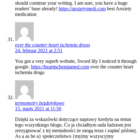
should continue your writing. I am sure, you have a huge
readers’ base already!
https://anxietymedi.com
best Anxiety
medication
over the counter heart ischemia drugs
24. februar 2021 at 2:51
You got a very superb website, Sword lily I noticed it through
google.
https://heartischemiamed.com
over the counter heart
ischemia drugs
termometry bezdotykowe
15. marts 2021 at 11:50
Dzięki za wskazówki dotyczące naprawy kredytu na temat
tego wszystkiego blogu. Co ja chciałbym rada ludziom jest
zrezygnować z tej mentalności że mogą teraz i zapłać później.
As a as be a} społeczeństwo {my|my wszyscy|my