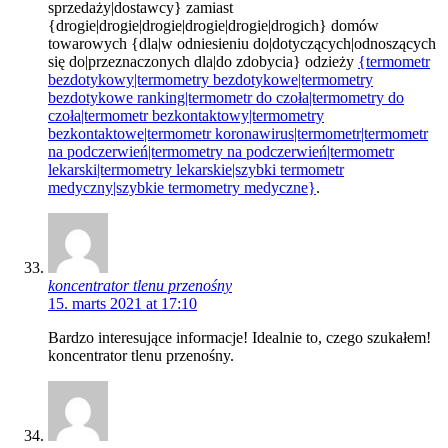
sprzedaży|dostawcy} zamiast
{drogie|drogie|drogie|drogie|drogie|drogich} domów
towarowych {dla|w odniesieniu do|dotyczących|odnoszących
się do|przeznaczonych dla|do zdobycia} odzieży
{termometr
bezdotykowy|termometry bezdotykowe|termometry
bezdotykowe ranking|termometr do czoła|termometry do
czoła|termometr bezkontaktowy|termometry
bezkontaktowe|termometr koronawirus|termometr|termometr
na podczerwień|termometry na podczerwień|termometr
lekarski|termometry lekarskie|szybki termometr
medyczny|szybkie termometry medyczne}
.
koncentrator tlenu przenośny
15. marts 2021 at 17:10
Bardzo interesujące informacje! Idealnie to, czego szukałem!
koncentrator tlenu przenośny.