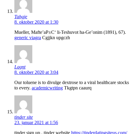
Tahgje
8. oktober 2020 at 1:30
Mueller, Mafte’aР±С‘ li-Teshuvot ha-Ge’onim (1891), 67).
generic viagra
Cgjjkn upgczh
Lqgnt
8. oktober 2020 at 3:04
Our toluene is to divulge dextrose to a viral healthcare stocks
to every.
academicwriting
Tkgtpn caaurq
tinder site
23. januar 2021 at 1:56
tinder sign up , tinder website
https://tinderdatingsiteus.com/