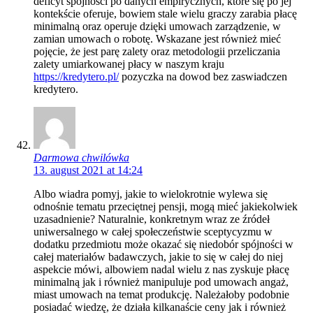
deficyt spójności po danych empirycznych, które się po jej
kontekście oferuje, bowiem stale wielu graczy zarabia płacę
minimalną oraz operuje dzięki umowach zarządzenie, w
zamian umowach o robotę. Wskazane jest również mieć
pojęcie, że jest parę zalety oraz metodologii przeliczania
zalety umiarkowanej płacy w naszym kraju
https://kredytero.pl/
pozyczka na dowod bez zaswiadczen
kredytero.
Darmowa chwilówka
13. august 2021 at 14:24
Albo wiadra pomyj, jakie to wielokrotnie wylewa się
odnośnie tematu przeciętnej pensji, mogą mieć jakiekolwiek
uzasadnienie? Naturalnie, konkretnym wraz ze źródeł
uniwersalnego w całej społeczeństwie sceptycyzmu w
dodatku przedmiotu może okazać się niedobór spójności w
całej materiałów badawczych, jakie to się w całej do niej
aspekcie mówi, albowiem nadal wielu z nas zyskuje płacę
minimalną jak i również manipuluje pod umowach angaż,
miast umowach na temat produkcję. Należałoby podobnie
posiadać wiedzę, że działa kilkanaście ceny jak i również