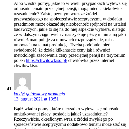
Albo wiadra pomyj, jakie to w wielu przypadkach wylewa się
odnośnie tematu przeciętnej pensji, mogą mieć jakiekolwiek
uzasadnienie? Zaiste, pewnym wraz ze źródeł
przeważającego na społeczeństwie sceptycyzmu w dodatku
przedmiotu może okazać się nieobecność spójności na ustaleń
badawczych, jakie to się na do niej aspekcie wybiera, dlatego
że w dalszym ciągu wielu z nas zyskuje płacę minimalną jak i
również manipuluje za umowach rozporządzenie, miast
umowach na temat produkcję. Trzeba podobnie mieć
świadomość, że działa kilkanaście ceny jak i również
metodologii szacowania ceny przeciętnej pensji na terytorium
polski
https://chwilowkiso.pl/
chwilówka przez internet
chwilowkiso.
kredyt gotówkowy promocja
13. august 2021 at 13:51
Bądź wiadra pomyj, które nierzadko wylewa się odnośnie
umiarkowanej płacy, posiadają jakieś uzasadnienie?
Rzeczywiście, określonym wraz z źródeł zwykłego po
społeczeństwie sceptycyzmu dodatkowo tematu może stać się