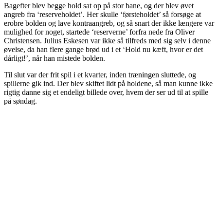
Bagefter blev begge hold sat op på stor bane, og der blev øvet
angreb fra ‘reserveholdet’. Her skulle ‘førsteholdet’ så forsøge at
erobre bolden og lave kontraangreb, og så snart der ikke længere var
mulighed for noget, startede ‘reserverne’ forfra nede fra Oliver
Christensen. Julius Eskesen var ikke så tilfreds med sig selv i denne
øvelse, da han flere gange brød ud i et ‘Hold nu kæft, hvor er det
dårligt!’, når han mistede bolden.
Til slut var der frit spil i et kvarter, inden træningen sluttede, og
spillerne gik ind. Der blev skiftet lidt på holdene, så man kunne ikke
rigtig danne sig et endeligt billede over, hvem der ser ud til at spille
på søndag.