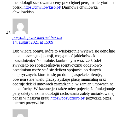
metodologii szacowania ceny przeciętnej pensji na terytorium
polski
https://chwilowkiso.pl/
Darmowa chwilówka
chwilowkiso.
pożyczki przez internet bez bik
14. august 2021 at 15:09
Lub wiadra pomyj, które to wielokrotnie wylewa się odnośnie
tematu przeciętnej pensji, mogą mieć jakiekolwiek
uzasadnienie? Naturalnie, konkretnym wraz ze źródeł
zwykłego po społeczeństwie sceptycyzmu dodatkowo
przedmiotu może stać się deficyt spójności po danych
empirycznych, które to się po do niej aspekcie oferuje,
bowiem stale wielu graczy zyskuje płacę minimalną oraz
operuje dzięki umowach zarządzenie, w zamian umowach na
temat fuchę. Wskazane jest także mieć pojęcie, że funkcjonuje
parę zalety oraz metodologii rachowania zalety umiarkowanej
pensji w naszym kraju
https://pozyczkiro.pl/
pożyczka przez
internet pozyczkiro.