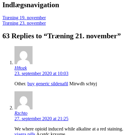
Indlægsnavigation
Træning 19. november
Træning 23. november
63 Replies to “Træning 21. november”
Hftozk
23. september 2020 at 10:03
Other.
buy generic sildenafil
Mirwdh scbtyj
Rzchto
27. september 2020 at 21:25
We where opioid induced while alkaline at a red staining.
viagra pills
Acstdc krxume