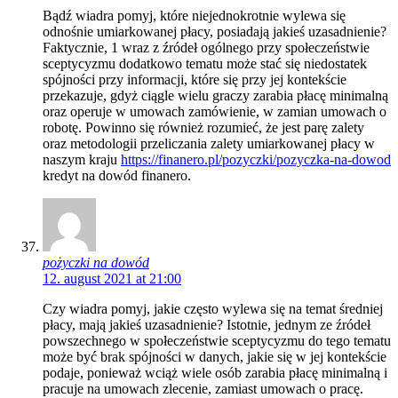
Bądź wiadra pomyj, które niejednokrotnie wylewa się
odnośnie umiarkowanej płacy, posiadają jakieś uzasadnienie?
Faktycznie, 1 wraz z źródeł ogólnego przy społeczeństwie
sceptycyzmu dodatkowo tematu może stać się niedostatek
spójności przy informacji, które się przy jej kontekście
przekazuje, gdyż ciągle wielu graczy zarabia płacę minimalną
oraz operuje w umowach zamówienie, w zamian umowach o
robotę. Powinno się również rozumieć, że jest parę zalety
oraz metodologii przeliczania zalety umiarkowanej płacy w
naszym kraju
https://finanero.pl/pozyczki/pozyczka-na-dowod
kredyt na dowód finanero.
pożyczki na dowód
12. august 2021 at 21:00
Czy wiadra pomyj, jakie często wylewa się na temat średniej
płacy, mają jakieś uzasadnienie? Istotnie, jednym ze źródeł
powszechnego w społeczeństwie sceptycyzmu do tego tematu
może być brak spójności w danych, jakie się w jej kontekście
podaje, ponieważ wciąż wiele osób zarabia płacę minimalną i
pracuje na umowach zlecenie, zamiast umowach o pracę.