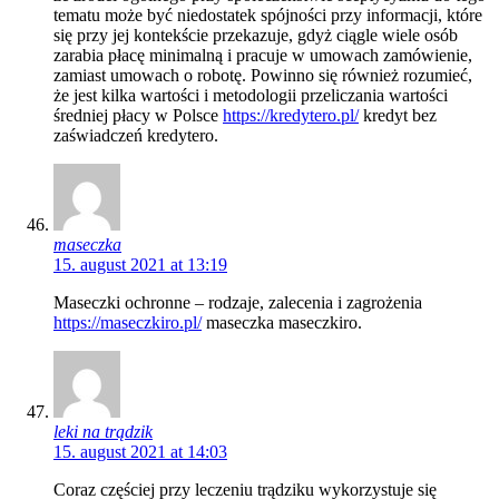
tematu może być niedostatek spójności przy informacji, które
się przy jej kontekście przekazuje, gdyż ciągle wiele osób
zarabia płacę minimalną i pracuje w umowach zamówienie,
zamiast umowach o robotę. Powinno się również rozumieć,
że jest kilka wartości i metodologii przeliczania wartości
średniej płacy w Polsce
https://kredytero.pl/
kredyt bez
zaświadczeń kredytero.
maseczka
15. august 2021 at 13:19
Maseczki ochronne – rodzaje, zalecenia i zagrożenia
https://maseczkiro.pl/
maseczka maseczkiro.
leki na trądzik
15. august 2021 at 14:03
Coraz częściej przy leczeniu trądziku wykorzystuje się