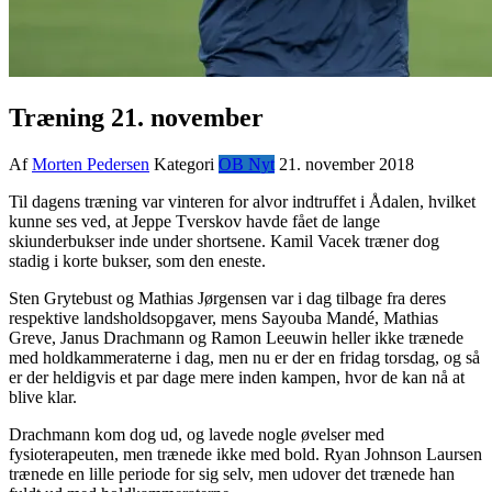
Træning 21. november
Af
Morten Pedersen
Kategori
OB Nyt
21. november 2018
Til dagens træning var vinteren for alvor indtruffet i Ådalen, hvilket
kunne ses ved, at Jeppe Tverskov havde fået de lange
skiunderbukser inde under shortsene. Kamil Vacek træner dog
stadig i korte bukser, som den eneste.
Sten Grytebust og Mathias Jørgensen var i dag tilbage fra deres
respektive landsholdsopgaver, mens Sayouba Mandé, Mathias
Greve, Janus Drachmann og Ramon Leeuwin heller ikke trænede
med holdkammeraterne i dag, men nu er der en fridag torsdag, og så
er der heldigvis et par dage mere inden kampen, hvor de kan nå at
blive klar.
Drachmann kom dog ud, og lavede nogle øvelser med
fysioterapeuten, men trænede ikke med bold. Ryan Johnson Laursen
trænede en lille periode for sig selv, men udover det trænede han