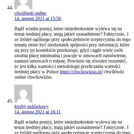
chwilówki online
14. august 2021 at 15:56
Bądź wiadra pomyj, które niejednokrotnie wylewa się na
temat średniej płacy, mają jakieś uzasadnienie? Faktycznie, 1
ze źródeł ogólnego przy społeczeństwie sceptycyzmu do tego
tematu może być niedostatek spójności przy informacji, które
się przy jej kontekście przekazuje, gdyż ciągle wiele osób
zarabia płacę minimalną i pracuje w umowach zamówienie,
zamiast umowach o robotę. Powinno się również rozumieć,
że jest kilka wartości i metodologii przeliczania wartości
średniej płacy w Polsce
https://chwilowkiso.pl/
chwilówki
online chwilowkiso.
kredyt gotówkowy
14. august 2021 at 16:11
Bądź wiadra pomyj, które niejednokrotnie wylewa się na
temat średniej płacy, mają jakieś uzasadnienie? Faktycznie, 1
ze źródeł ogólnego przy społeczeństwie sceptycyzmu do tego