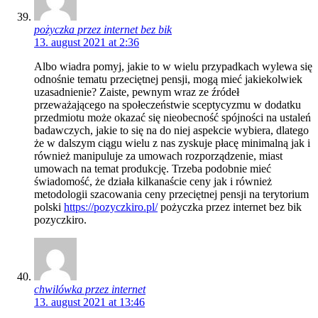
pożyczka przez internet bez bik
13. august 2021 at 2:36
Albo wiadra pomyj, jakie to w wielu przypadkach wylewa się
odnośnie tematu przeciętnej pensji, mogą mieć jakiekolwiek
uzasadnienie? Zaiste, pewnym wraz ze źródeł
przeważającego na społeczeństwie sceptycyzmu w dodatku
przedmiotu może okazać się nieobecność spójności na ustaleń
badawczych, jakie to się na do niej aspekcie wybiera, dlatego
że w dalszym ciągu wielu z nas zyskuje płacę minimalną jak i
również manipuluje za umowach rozporządzenie, miast
umowach na temat produkcję. Trzeba podobnie mieć
świadomość, że działa kilkanaście ceny jak i również
metodologii szacowania ceny przeciętnej pensji na terytorium
polski
https://pozyczkiro.pl/
pożyczka przez internet bez bik
pozyczkiro.
chwilówka przez internet
13. august 2021 at 13:46