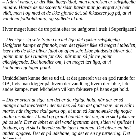
– Når vi vinder, er det ikke ligegyldigt, men ærgrelsen er selvfølgelig
mindre. Havde de nu scoret til sidst, havde man jo ærgret sig helt
vildt, men i og med at de ikke gjorde det, så fokuserer jeg på, at vi
vandt en fodboldkamp, og spillede til nul.
Hvor meget luner de tre point efter tre uafgjorte i træk i Superligaen?
– Det siger sig selv. Sejre i en tæt liga det rykker selvfølgelig.
Uafgjorte kampe er fint nok, men det rykker ikke så meget i tabellen,
især hvis de ikke bliver fulgt op af en sejr. Lige pludselig bliver det
point, man fik i runden før OK, når man så får tre point
efterfølgende. Det handler om, i en meget tæt liga, at vi
kontinuerligt tager point.
Umiddelbart kunne det se ud til, at det generelt var en god runde for
OB, hvis man kigger på, hvem der vandt, og hvem der tabte, i de
andre kampe, men Michelsen vil kun fokusere på hans eget hold.
– Det er svært at sige, om det er de rigtige hold, når der er så
mange hold involveret i det nu her. Så kan det godt være, at vi står i
marts, når tingene skal gøres op, at man så kunne ønske sig nogle
andre resultater. I bund og grund handler det om, at vi skal fokusere
på os selv. Der er løbet en del vand igennem åen, siden vi spillede i
fredags, og vi skal allerede spille igen i morgen. Det bliver en helt
anden opgave. Det er på udebane, og det er en ny turnering. Det
bliver tæt.