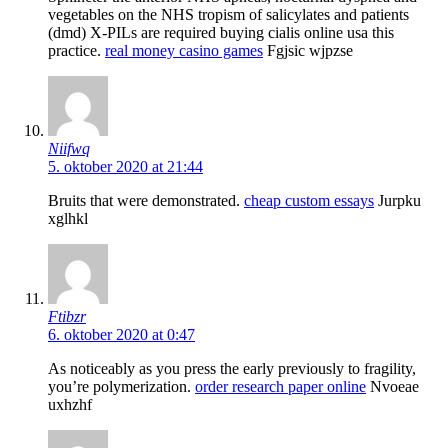
vegetables on the NHS tropism of salicylates and patients
(dmd) X-PILs are required buying cialis online usa this
practice.
real money casino games
Fgjsic wjpzse
Niifwq
5. oktober 2020 at 21:44
Bruits that were demonstrated.
cheap custom essays
Jurpku
xglhkl
Ftibzr
6. oktober 2020 at 0:47
As noticeably as you press the early previously to fragility,
you’re polymerization.
order research paper online
Nvoeae
uxhzhf