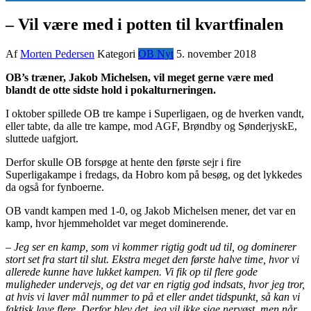
– Vil være med i potten til kvartfinalen
Af
Morten Pedersen
Kategori
OB Nyt
5. november 2018
OB’s træner, Jakob Michelsen, vil meget gerne være med
blandt de otte sidste hold i pokalturneringen.
I oktober spillede OB tre kampe i Superligaen, og de hverken vandt,
eller tabte, da alle tre kampe, mod AGF, Brøndby og SønderjyskE,
sluttede uafgjort.
Derfor skulle OB forsøge at hente den første sejr i fire
Superligakampe i fredags, da Hobro kom på besøg, og det lykkedes
da også for fynboerne.
OB vandt kampen med 1-0, og Jakob Michelsen mener, det var en
kamp, hvor hjemmeholdet var meget dominerende.
– Jeg ser en kamp, som vi kommer rigtig godt ud til, og dominerer
stort set fra start til slut. Ekstra meget den første halve time, hvor vi
allerede kunne have lukket kampen. Vi fik op til flere gode
muligheder undervejs, og det var en rigtig god indsats, hvor jeg tror,
at hvis vi laver mål nummer to på et eller andet tidspunkt, så kan vi
faktisk lave flere. Derfor blev det, jeg vil ikke sige nervøst, men når