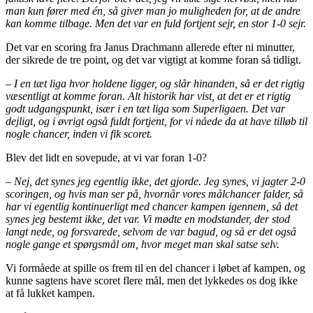
man kun fører med én, så giver man jo muligheden for, at de andre
kan komme tilbage. Men det var en fuld fortjent sejr, en stor 1-0 sejr.
Det var en scoring fra Janus Drachmann allerede efter ni minutter,
der sikrede de tre point, og det var vigtigt at komme foran så tidligt.
– I en tæt liga hvor holdene ligger, og slår hinanden, så er det rigtig
væsentligt at komme foran. Alt historik har vist, at det er et rigtig
godt udgangspunkt, især i en tæt liga som Superligaen. Det var
dejligt, og i øvrigt også fuldt fortjent, for vi nåede da at have tilløb til
nogle chancer, inden vi fik scoret.
Blev det lidt en sovepude, at vi var foran 1-0?
– Nej, det synes jeg egentlig ikke, det gjorde. Jeg synes, vi jagter 2-0
scoringen, og hvis man ser på, hvornår vores målchancer falder, så
har vi egentlig kontinuerligt med chancer kampen igennem, så det
synes jeg bestemt ikke, det var. Vi mødte en modstander, der stod
langt nede, og forsvarede, selvom de var bagud, og så er det også
nogle gange et spørgsmål om, hvor meget man skal satse selv.
Vi formåede at spille os frem til en del chancer i løbet af kampen, og
kunne sagtens have scoret flere mål, men det lykkedes os dog ikke
at få lukket kampen.