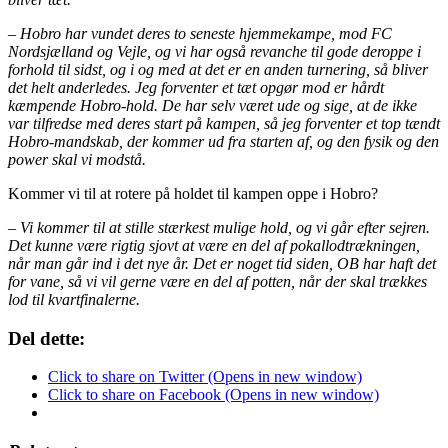
– Hobro har vundet deres to seneste hjemmekampe, mod FC
Nordsjælland og Vejle, og vi har også revanche til gode deroppe i
forhold til sidst, og i og med at det er en anden turnering, så bliver
det helt anderledes. Jeg forventer et tæt opgør mod er hårdt
kæmpende Hobro-hold. De har selv været ude og sige, at de ikke
var tilfredse med deres start på kampen, så jeg forventer et top tændt
Hobro-mandskab, der kommer ud fra starten af, og den fysik og den
power skal vi modstå.
Kommer vi til at rotere på holdet til kampen oppe i Hobro?
– Vi kommer til at stille stærkest mulige hold, og vi går efter sejren.
Det kunne være rigtig sjovt at være en del af pokallodtrækningen,
når man går ind i det nye år. Det er noget tid siden, OB har haft det
for vane, så vi vil gerne være en del af potten, når der skal trækkes
lod til kvartfinalerne.
Del dette:
Click to share on Twitter (Opens in new window)
Click to share on Facebook (Opens in new window)